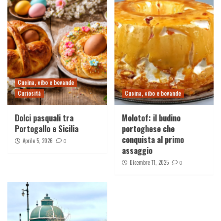
Cucina, cibo e bevande
Curiosità
Cucina, cibo e bevande
Dolci pasquali tra
Molotof: il budino
Portogallo e Sicilia
portoghese che
conquista al primo
Aprile 5, 2026
0
assaggio
Dicembre 11, 2025
0