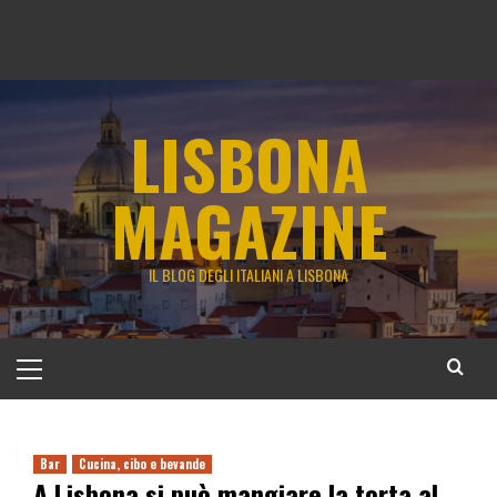
LISBONA
MAGAZINE
IL BLOG DEGLI ITALIANI A LISBONA
Menu
principale
Bar
Cucina, cibo e bevande
A Lisbona si può mangiare la torta al