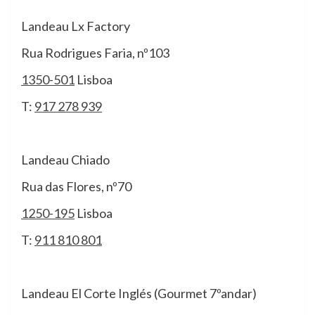
Landeau Lx Factory
Rua Rodrigues Faria, nº103
1350-501
Lisboa
T:
917 278 939
Landeau Chiado
Rua das Flores, nº70
1250-195
Lisboa
T:
911 810 801
Landeau El Corte Inglés (Gourmet 7ºandar)