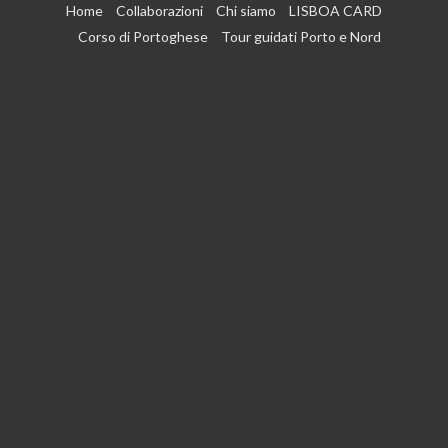
Vai
Home
Collaborazioni
Chi siamo
LISBOA CARD
al
Corso di Portoghese
Tour guidati Porto e Nord
contenuto