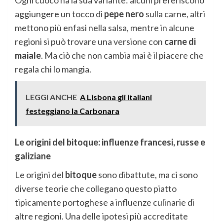
Ogni cuoco ha la sua variante: alcuni preferiscono
aggiungere un tocco di
pepe nero
sulla carne, altri
mettono più enfasi nella salsa, mentre in alcune
regioni si può trovare una versione con
carne di
maiale
. Ma ciò che non cambia mai è il piacere che
regala chi lo mangia.
LEGGI ANCHE
A Lisbona gli italiani
festeggiano la Carbonara
Le origini del bitoque: influenze francesi, russe e
galiziane
Le origini del
bitoque
sono dibattute, ma ci sono
diverse teorie che collegano questo piatto
tipicamente portoghese a influenze culinarie di
altre regioni. Una delle ipotesi più accreditate