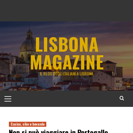
LISBONA
MAGAZINE
IL BLOG DEGLI ITALIANI A LISBONA
Menu
principale
Cucina, cibo e bevande
Non si può viaggiare in Portogallo