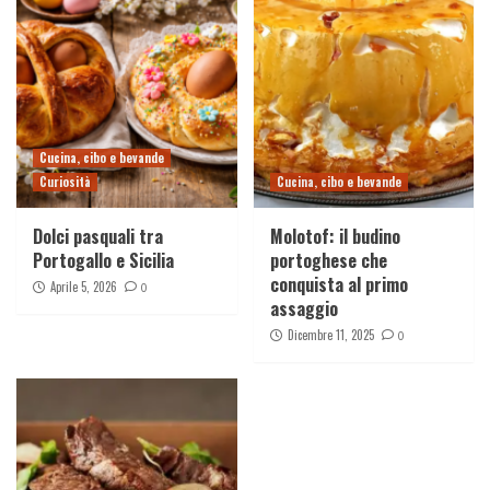
Cucina, cibo e bevande
Curiosità
Cucina, cibo e bevande
Dolci pasquali tra
Molotof: il budino
Portogallo e Sicilia
portoghese che
conquista al primo
Aprile 5, 2026
0
assaggio
Dicembre 11, 2025
0