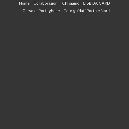
Vai
Home
Collaborazioni
Chi siamo
LISBOA CARD
al
Corso di Portoghese
Tour guidati Porto e Nord
contenuto