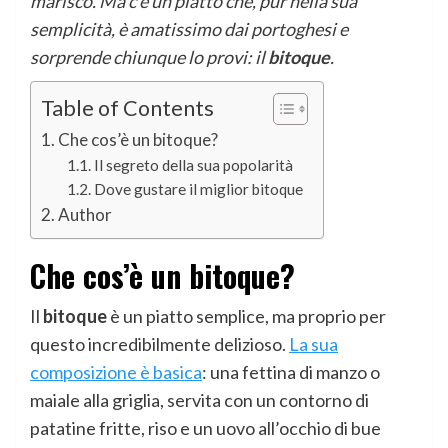
marisco. Ma c’è un piatto che, pur nella sua
semplicità, è amatissimo dai portoghesi e
sorprende chiunque lo provi: il
bitoque
.
Table of Contents
Che cos’è un bitoque?
Il segreto della sua popolarità
Dove gustare il miglior bitoque
Author
Che cos’è un bitoque?
Il
bitoque
è un piatto semplice, ma proprio per
questo incredibilmente delizioso.
La sua
composizione è basica
: una fettina di manzo o
maiale alla griglia, servita con un contorno di
patatine fritte, riso e un uovo all’occhio di bue