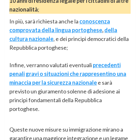
10 anni di residenza legale per i cittadini di altre
nazionalità
;
In più, sarà richiesta anche la
conoscenza
comprovata della lingua portoghese
,
della
cultura nazionale
, e dei principi democratici della
Repubblica portoghese;
Infine, verranno valutati eventuali
precedenti
penali gravi o situazioni che rappresentino una
minaccia per la sicurezza nazionale
e sarà
previsto un giuramento solenne di adesione ai
principi fondamentali della Repubblica
portoghese.
Queste nuove misure su immigrazione mirano a
garantire una maggiore integrazione e un legame