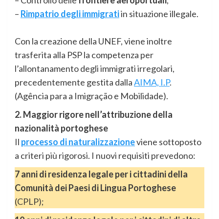
– Controllo delle
frontiere aeroportuali
;
–
Rimpatrio degli immigrati
in situazione illegale.
Con la creazione della UNEF, viene inoltre
trasferita alla PSP la competenza per
l’allontanamento degli immigrati irregolari,
precedentemente gestita dalla
AIMA, I.P
.
(Agência para a Imigração e Mobilidade).
2. Maggior rigore nell’attribuzione della
nazionalità portoghese
Il
processo di naturalizzazione
viene sottoposto
a criteri più rigorosi. I nuovi requisiti prevedono:
7 anni di residenza legale per i cittadini della
Comunità dei Paesi di Lingua Portoghese
(CPLP);