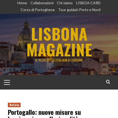
Vai
Home
Collaborazioni
Chi siamo
LISBOA CARD
al
Corso di Portoghese
Tour guidati Porto e Nord
contenuto
LISBONA
MAGAZINE
IL BLOG DEGLI ITALIANI A LISBONA
Menu
principale
Notizie
Portogallo: nuove misure su