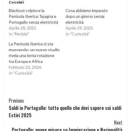
Correlati
Blackout colpisce la
Cosa abbiamo imparato
Penisola Iberica: Spagna e
dopo un giorno senza
Portogallo senza elettricità
elettricità
Aprile 28, 2025
Aprile 29, 2025
In "Notizie"
In "Curiosità"
La Penisola Iberica si sta
muovendo: un nuovo studio
rivela una lenta rotazione
tra Europa e Africa
Febbraio 22, 2026
In "Curiosità"
Continue
Previous
Saldi in Portogallo: tutto quello che devi sapere sui saldi
Reading
Estivi 2025
Next
Portogallo: nuove misure su Immigrazione e Nazionalità