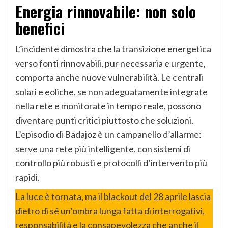
Energia rinnovabile: non solo
benefici
L’incidente dimostra che la transizione energetica
verso fonti rinnovabili, pur necessaria e urgente,
comporta anche nuove vulnerabilità. Le centrali
solari e eoliche, se non adeguatamente integrate
nella rete e monitorate in tempo reale, possono
diventare punti critici piuttosto che soluzioni.
L’episodio di Badajoz è un campanello d’allarme:
serve una rete più intelligente, con sistemi di
controllo più robusti e protocolli d’intervento più
rapidi.
La luce è tornata, ma il blackout del 28 aprile lascia
dietro di sé un’ombra lunga fatta di interrogativi,
responsabilità e la consapevolezza che anche il