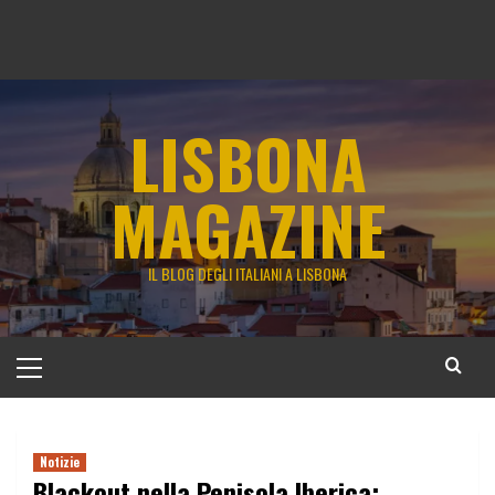
LISBONA
MAGAZINE
IL BLOG DEGLI ITALIANI A LISBONA
Menu
principale
Notizie
Blackout nella Penisola Iberica: