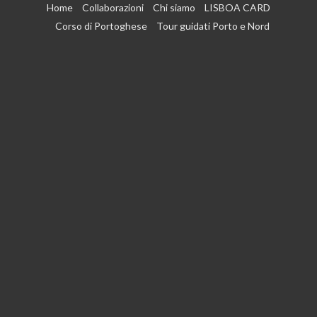
Vai
Home
Collaborazioni
Chi siamo
LISBOA CARD
al
Corso di Portoghese
Tour guidati Porto e Nord
contenuto