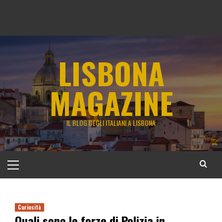
LISBONA
MAGAZINE
IL BLOG DEGLI ITALIANI A LISBONA
Menu
principale
Curiosità
Quali sono le forze di Polizia in