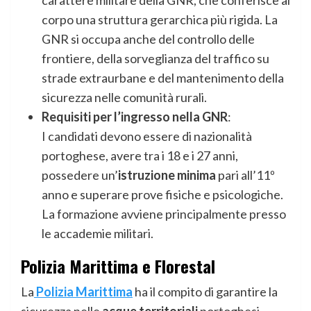
carattere militare della GNR, che conferisce al
corpo una struttura gerarchica più rigida. La
GNR si occupa anche del controllo delle
frontiere, della sorveglianza del traffico su
strade extraurbane e del mantenimento della
sicurezza nelle comunità rurali.
Requisiti per l’ingresso nella GNR
:
I candidati devono essere di nazionalità
portoghese, avere tra i 18 e i 27 anni,
possedere un’
istruzione minima
pari all’11º
anno e superare prove fisiche e psicologiche.
La formazione avviene principalmente presso
le accademie militari.
Polizia Marittima e Florestal
La
Polizia Marittima
ha il compito di garantire la