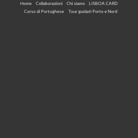
Vai
Home
Collaborazioni
Chi siamo
LISBOA CARD
al
Corso di Portoghese
Tour guidati Porto e Nord
contenuto