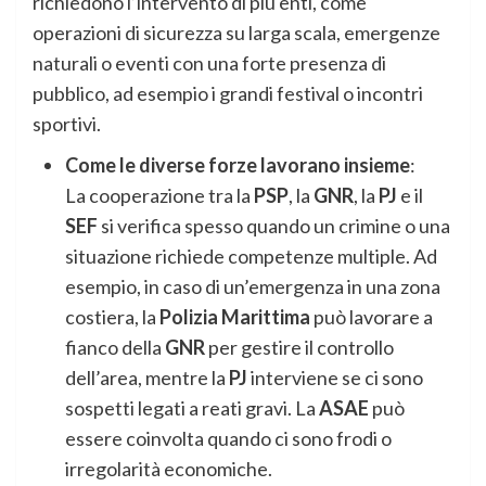
richiedono l’intervento di più enti, come
operazioni di sicurezza su larga scala, emergenze
naturali o eventi con una forte presenza di
pubblico, ad esempio i grandi festival o incontri
sportivi.
Come le diverse forze lavorano insieme
:
La cooperazione tra la
PSP
, la
GNR
, la
PJ
e il
SEF
si verifica spesso quando un crimine o una
situazione richiede competenze multiple. Ad
esempio, in caso di un’emergenza in una zona
costiera, la
Polizia Marittima
può lavorare a
fianco della
GNR
per gestire il controllo
dell’area, mentre la
PJ
interviene se ci sono
sospetti legati a reati gravi. La
ASAE
può
essere coinvolta quando ci sono frodi o
irregolarità economiche.