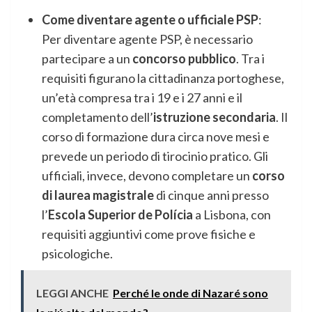
Come diventare agente o ufficiale PSP
:
Per diventare agente PSP, è necessario
partecipare a un
concorso pubblico
. Tra i
requisiti figurano la cittadinanza portoghese,
un’età compresa tra i 19 e i 27 anni e il
completamento dell’
istruzione secondaria
. Il
corso di formazione dura circa nove mesi e
prevede un periodo di tirocinio pratico. Gli
ufficiali, invece, devono completare un
corso
di laurea magistrale
di cinque anni presso
l’
Escola Superior de Polícia
a Lisbona, con
requisiti aggiuntivi come prove fisiche e
psicologiche.
LEGGI ANCHE
Perché le onde di Nazaré sono