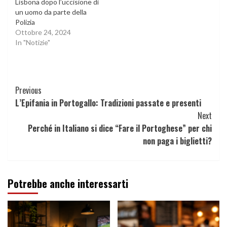
Lisbona dopo l’uccisione di
un uomo da parte della
Polizia
Ottobre 24, 2024
In "Notizie"
Continue
Previous
L’Epifania in Portogallo: Tradizioni passate e presenti
Reading
Next
Perché in Italiano si dice “Fare il Portoghese” per chi
non paga i biglietti?
Potrebbe anche interessarti