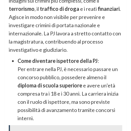
indagini sui crimini più complessi, come il
terrorismo
, il
traffico di droga
e i reati
finanziari
.
Agisce in modo non visibile per prevenire e
investigare crimini di portata nazionale e
internazionale. La PJ lavora a stretto contatto con
la magistratura, contribuendo al processo
investigativo e giudiziario.
Come diventare ispettore della PJ
:
Per entrare nella PJ, è necessario passare un
concorso pubblico, possedere almeno il
diploma di scuola superiore
e avere un’età
compresa tra i 18 e i 30 anni. La carriera inizia
con il ruolo di ispettore, ma sono previste
possibilità di avanzamento tramite concorsi
interni.