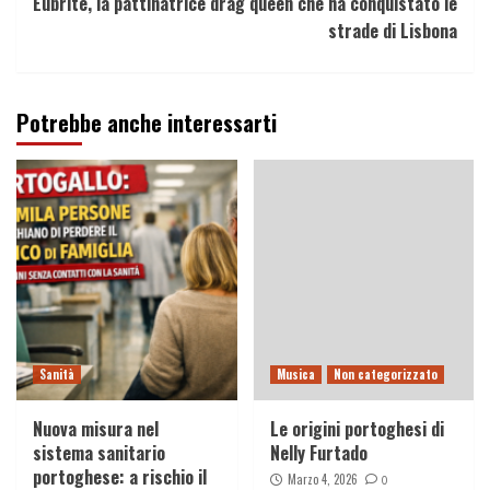
Eubrite, la pattinatrice drag queen che ha conquistato le
strade di Lisbona
Potrebbe anche interessarti
Sanità
Musica
Non categorizzato
Nuova misura nel
Le origini portoghesi di
sistema sanitario
Nelly Furtado
portoghese: a rischio il
Marzo 4, 2026
0