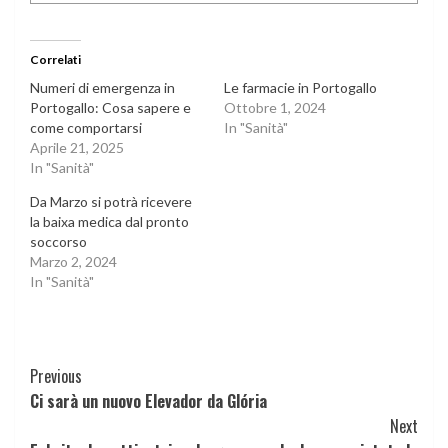
Correlati
Numeri di emergenza in
Le farmacie in Portogallo
Portogallo: Cosa sapere e
Ottobre 1, 2024
come comportarsi
In "Sanità"
Aprile 21, 2025
In "Sanità"
Da Marzo si potrà ricevere
la baixa medica dal pronto
soccorso
Marzo 2, 2024
In "Sanità"
Continue
Previous
Ci sarà un nuovo Elevador da Glória
Reading
Next