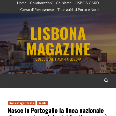
Vai
Home
Collaborazioni
Chi siamo
LISBOA CARD
al
Corso di Portoghese
Tour guidati Porto e Nord
contenuto
LISBONA
MAGAZINE
IL BLOG DEGLI ITALIANI A LISBONA
Menu
principale
Non categorizzato
Sanità
Nasce in Portogallo la linea nazionale