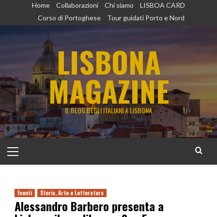
Vai
Home
Collaborazioni
Chi siamo
LISBOA CARD
al
Corso di Portoghese
Tour guidati Porto e Nord
contenuto
LISBONA
MAGAZINE
IL BLOG DEGLI ITALIANI A LISBONA
Menu
principale
Eventi
Storia, Arte e Letteratura
Alessandro Barbero presenta a