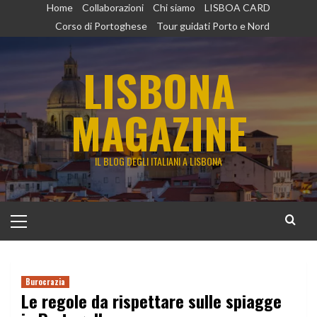
Vai
Home
Collaborazioni
Chi siamo
LISBOA CARD
al
Corso di Portoghese
Tour guidati Porto e Nord
contenuto
LISBONA
MAGAZINE
IL BLOG DEGLI ITALIANI A LISBONA
Menu
principale
Burocrazia
Le regole da rispettare sulle spiagge