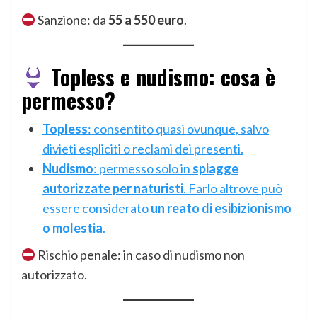
Sanzione: da
55 a 550 euro
.
Topless e nudismo: cosa è
permesso?
Topless
: consentito quasi ovunque, salvo
divieti espliciti o reclami dei presenti.
Nudismo
: permesso solo in
spiagge
autorizzate per naturisti
. Farlo altrove può
essere considerato
un reato di esibizionismo
o molestia
.
Rischio penale: in caso di nudismo non
autorizzato.