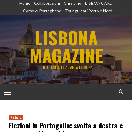
Vai
Home
Collaborazioni
Chi siamo
LISBOA CARD
al
Corso di Portoghese
Tour guidati Porto e Nord
contenuto
LISBONA
MAGAZINE
IL BLOG DEGLI ITALIANI A LISBONA
Menu
principale
Notizie
Elezioni in Portogallo: svolta a destra e