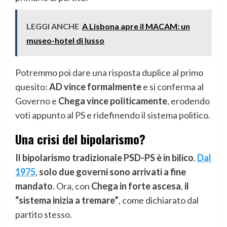
LEGGI ANCHE
A Lisbona apre il MACAM: un
museo-hotel di lusso
Potremmo poi dare una risposta duplice al primo
quesito:
AD vince formalmente
e si conferma al
Governo e
Chega vince politicamente
, erodendo
voti appunto al PS e ridefinendo il sistema politico.
Una crisi del bipolarismo?
Il bipolarismo tradizionale PSD-PS è in bilico
.
Dal
1975
,
solo due governi sono arrivati a fine
mandato
. Ora, con
Chega in forte ascesa
,
il
“sistema inizia a tremare”
, come dichiarato dal
partito stesso.