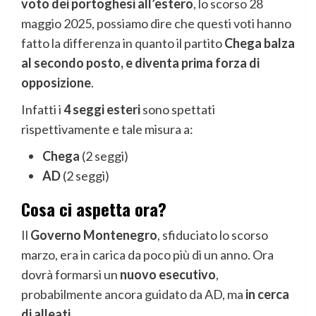
voto dei portoghesi all’estero
, lo scorso 28
maggio 2025, possiamo dire che questi voti hanno
fatto la differenza in quanto il partito
Chega balza
al secondo posto, e diventa prima forza di
opposizione
.
Infatti i
4 seggi esteri
sono spettati
rispettivamente e tale misura a:
Chega
(2 seggi)
AD
(2 seggi)
Cosa ci aspetta ora?
Il
Governo Montenegro
, sfiduciato lo scorso
marzo, era in carica da poco più di un anno. Ora
dovrà formarsi un
nuovo esecutivo
,
probabilmente ancora guidato da AD, ma
in cerca
di alleati
.