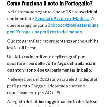
Come funziona il voto in Portogallo?
Nel sistema portoghese ci sono
28 circoscrizioni
continentali
e
2 insulari: Azzorre e Madeira
. A
queste si aggiungono
2 circoscrizioni estere: una
per l’Europa, una per il resto del mondo
.
Questo garantisce rappresentanza anche a chi ha
lasciato il Paese.
Un dato curioso
: il voto degli emigrati può
spostare il più delle volte l’ago della bilancia in
quanto vi sono 4 seggi parlamentari in ballo
.
Nelle elezioni del 2023 sono stati eletti 2 deputati
per il partito Chega e 1 deputado ciascuno
rispettivamente per AD e PS.
A seguito dell’
ultimo aggiornamento dei dati sul