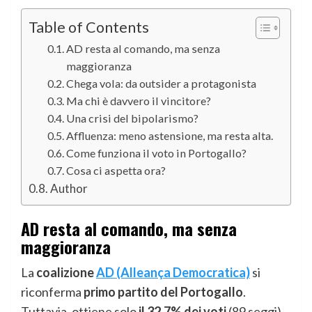
Table of Contents
AD resta al comando, ma senza
maggioranza
Chega vola: da outsider a protagonista
Ma chi è davvero il vincitore?
Una crisi del bipolarismo?
Affluenza: meno astensione, ma resta alta.
Come funziona il voto in Portogallo?
Cosa ci aspetta ora?
Author
AD resta al comando, ma senza
maggioranza
La
coalizione
AD (Alleança Democratica)
si
riconferma
primo partito del Portogallo
.
Tuttavia, ottiene solo
il 32.7% dei voti
(89 seggi),