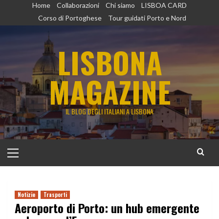
Vai
Home
Collaborazioni
Chi siamo
LISBOA CARD
al
Corso di Portoghese
Tour guidati Porto e Nord
contenuto
LISBONA
MAGAZINE
IL BLOG DEGLI ITALIANI A LISBONA
Menu
principale
Notizie
Trasporti
Aeroporto di Porto: un hub emergente