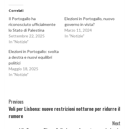
Correlati
Il Portogallo ha
Elezioni in Portogallo, nuovo
riconosciuto ufficialmente
governo in vista?
lo Stato di Palestina
Marzo 11, 2024
Settembre 22, 2025
In "Notizie"
In "Notizie"
Elezioni in Portogallo: svolta
a destra e nuovi equilibri
politici
Maggio 18, 2025
In "Notizie"
Continue
Previous
Voli per Lisbona: nuove restrizioni notturne per ridurre il
Reading
rumore
Next