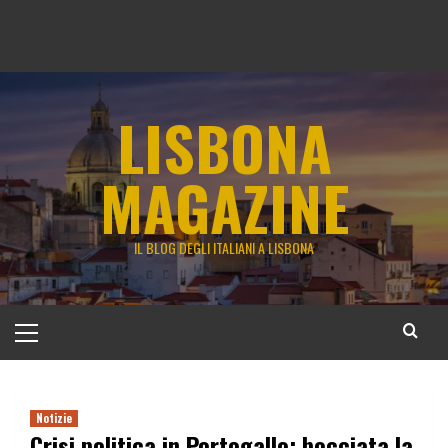
LISBONA
MAGAZINE
IL BLOG DEGLI ITALIANI A LISBONA
Menu
principale
Notizie
Crisi politica in Portogallo: bocciata la