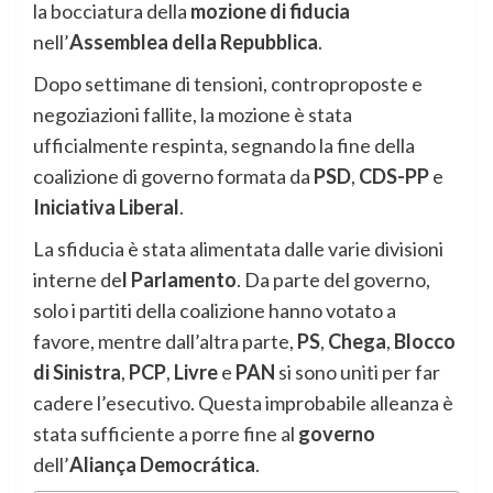
la bocciatura della
mozione di fiducia
nell’
Assemblea della Repubblica
.
Dopo settimane di tensioni, controproposte e
negoziazioni fallite, la mozione è stata
ufficialmente respinta, segnando la fine della
coalizione di governo formata da
PSD
,
CDS-PP
e
Iniciativa Liberal
.
La sfiducia è stata alimentata dalle varie divisioni
interne de
l Parlamento
. Da parte del governo,
solo i partiti della coalizione hanno votato a
favore, mentre dall’altra parte,
PS
,
Chega
,
Blocco
di Sinistra
,
PCP
,
Livre
e
PAN
si sono uniti per far
cadere l’esecutivo. Questa improbabile alleanza è
stata sufficiente a porre fine al
governo
dell’
Aliança Democrática
.