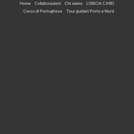
Vai
Home
Collaborazioni
Chi siamo
LISBOA CARD
al
Corso di Portoghese
Tour guidati Porto e Nord
contenuto