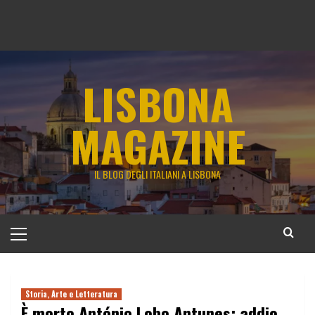
LISBONA
MAGAZINE
IL BLOG DEGLI ITALIANI A LISBONA
Menu
principale
Storia, Arte e Letteratura
È morto António Lobo Antunes: addio