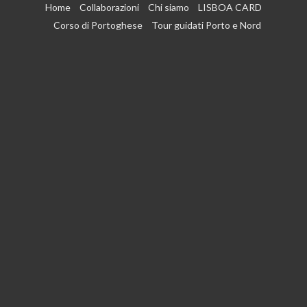
Vai
Home
Collaborazioni
Chi siamo
LISBOA CARD
al
Corso di Portoghese
Tour guidati Porto e Nord
contenuto