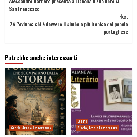
Alessandro Barbero presenta a Lisbona il suo libro su
Reading
San Francesco
Next
Zé Povinho: chi è davvero il simbolo più ironico del popolo
portoghese
Potrebbe anche interessarti
Eventi
Storia, Arte e Letteratura
Storia, Arte e Letteratura