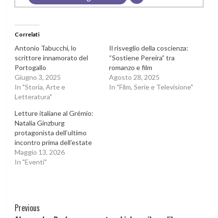
Correlati
Antonio Tabucchi, lo
Il risveglio della coscienza:
scrittore innamorato del
“Sostiene Pereira” tra
Portogallo
romanzo e film
Giugno 3, 2025
Agosto 28, 2025
In "Storia, Arte e
In "Film, Serie e Televisione"
Letteratura"
Letture italiane al Grémio:
Natalia Ginzburg
protagonista dell’ultimo
incontro prima dell’estate
Maggio 13, 2026
In "Eventi"
Continue
Previous