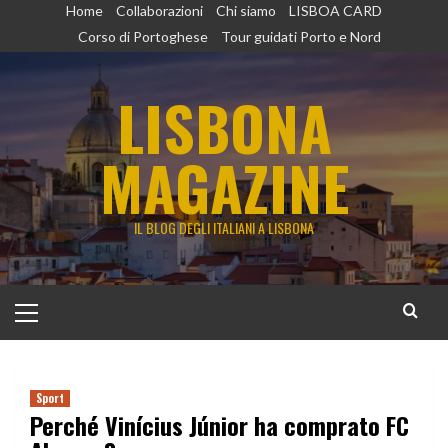
Vai
Home
Collaborazioni
Chi siamo
LISBOA CARD
al
Corso di Portoghese
Tour guidati Porto e Nord
contenuto
LISBONA
MAGAZINE
IL BLOG DEGLI ITALIANI A LISBONA
Menu
principale
Sport
Perché Vinícius Júnior ha comprato FC