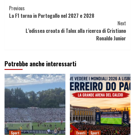
Continue
Previous
La F1 torna in Portogallo nel 2027 e 2028
Reading
Next
L’odissea croata di Talox alla ricerca di Cristiano
Ronaldo Junior
Potrebbe anche interessarti
Sport
Eventi
Sport