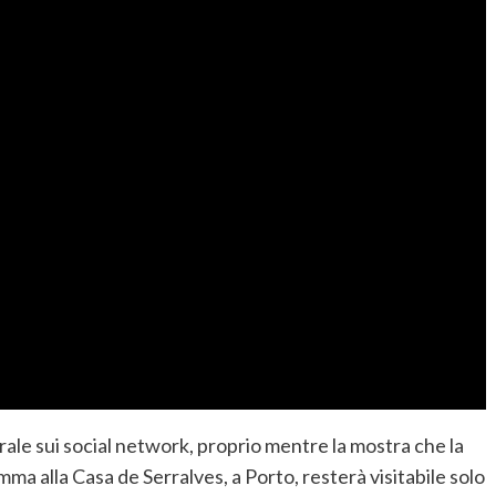
virale sui social network, proprio mentre la mostra che la
mma alla Casa de Serralves, a Porto, resterà visitabile solo