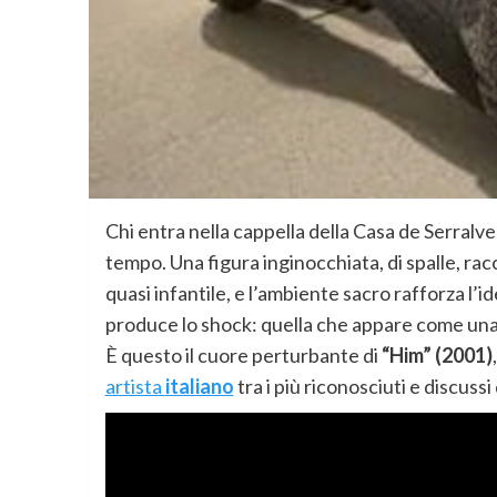
Chi entra nella cappella della Casa de Serral
tempo. Una figura inginocchiata, di spalle, racco
quasi infantile, e l’ambiente sacro rafforza l’i
produce lo shock: quella che appare come una
È questo il cuore perturbante di
“Him” (2001)
artista
italiano
tra i più riconosciuti e discus