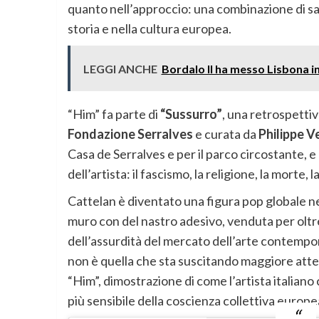
quanto nell’approccio: una combinazione di sar
storia e nella cultura europea.
LEGGI ANCHE
Bordalo II ha messo Lisbona i
“Him” fa parte di
“Sussurro”
, una retrospetti
Fondazione Serralves
e curata da
Philippe V
Casa de Serralves e per il parco circostante, e
dell’artista: il fascismo, la religione, la morte,
Cattelan è diventato una figura pop globale 
muro con del nastro adesivo, venduta per olt
dell’assurdità del mercato dell’arte contemp
non è quella che sta suscitando maggiore atten
“Him”, dimostrazione di come l’artista italiano 
più sensibile della coscienza collettiva europe