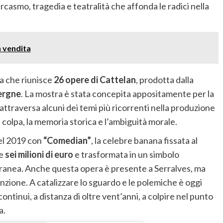
casmo, tragedia e teatralità che affonda le radici nella
n vendita
va che riunisce
26 opere di Cattelan
, prodotta dalla
ergne
. La mostra è stata concepita appositamente per la
 attraversa alcuni dei temi più ricorrenti nella produzione
 la colpa, la memoria storica e l’ambiguità morale.
nel 2019 con
“Comedian”
, la celebre banana fissata al
re
sei milioni di euro
e trasformata in un simbolo
oranea. Anche questa opera è presente a Serralves, ma
zione. A catalizzare lo sguardo e le polemiche è oggi
continui, a distanza di oltre vent’anni, a colpire nel punto
a.