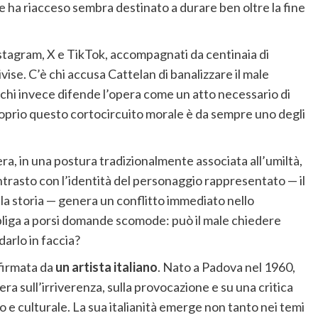
che ha riacceso sembra destinato a durare ben oltre la fine
stagram, X e TikTok, accompagnati da centinaia di
se. C’è chi accusa Cattelan di banalizzare il male
e chi invece difende l’opera come un atto necessario di
oprio questo cortocircuito morale è da sempre uno degli
ra, in una postura tradizionalmente associata all’umiltà,
ontrasto con l’identità del personaggio rappresentato — il
lla storia — genera un conflitto immediato nello
bliga a porsi domande scomode: può il male chiedere
arlo in faccia?
 firmata da
un artista italiano
. Nato a Padova nel 1960,
era sull’irriverenza, sulla provocazione e su una critica
so e culturale. La sua italianità emerge non tanto nei temi