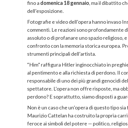
fino a
domenica 18 gennaio
, ma il dibattito 
dell’esposizione.
Fotografie e video dell’opera hanno invaso In
commenti. Le reazioni sono profondamente divi
assoluto o di profanare uno spazio religioso, 
confronto con la memoria storica europea. Pr
strumenti principali dell’artista.
“Him” raffigura Hitler inginocchiato in preghie
al pentimento e alla richiesta di perdono. Il c
responsabile di uno dei più grandi genocidi de
spettatore. L’opera non offre risposte, ma ob
perdono? E soprattutto, siamo disposti a guard
Non è un caso che un’opera di questo tipo sia
Maurizio Cattelan ha costruito la propria carri
feroce ai simboli del potere — politico, religio