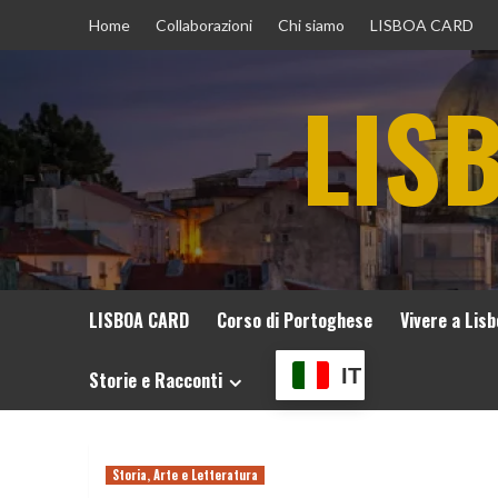
Vai
Home
Collaborazioni
Chi siamo
LISBOA CARD
al
contenuto
LIS
LISBOA CARD
Corso di Portoghese
Vivere a Lis
IT
Storie e Racconti
Storia, Arte e Letteratura