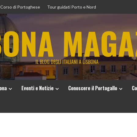
Corso di Portoghese
Tour guidati Porto e Nord
BONA MAGA
IL BLOG DEGLI ITALIANI A LISBONA
bona
Eventi e Notizie
Conoscere il Portogallo
Co