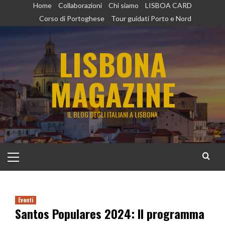
Vai
Home
Collaborazioni
Chi siamo
LISBOA CARD
al
Corso di Portoghese
Tour guidati Porto e Nord
contenuto
LISBONA
MAGAZINE
IL BLOG DEGLI ITALIANI A LISBONA
Menu
principale
Eventi
Santos Populares 2024: Il programma