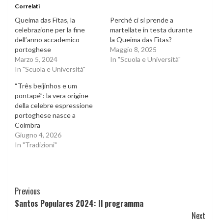
Correlati
Queima das Fitas, la
Perché ci si prende a
celebrazione per la fine
martellate in testa durante
dell’anno accademico
la Queima das Fitas?
portoghese
Maggio 8, 2025
Marzo 5, 2024
In "Scuola e Università"
In "Scuola e Università"
“Três beijinhos e um
pontapé”: la vera origine
della celebre espressione
portoghese nasce a
Coimbra
Giugno 4, 2026
In "Tradizioni"
Continue
Previous
Santos Populares 2024: Il programma
Reading
Next