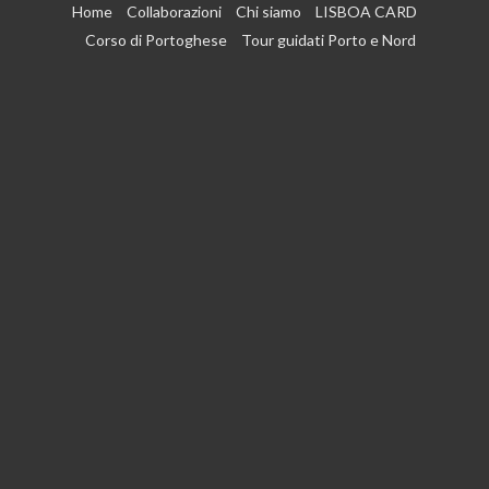
Vai
Home
Collaborazioni
Chi siamo
LISBOA CARD
al
Corso di Portoghese
Tour guidati Porto e Nord
contenuto