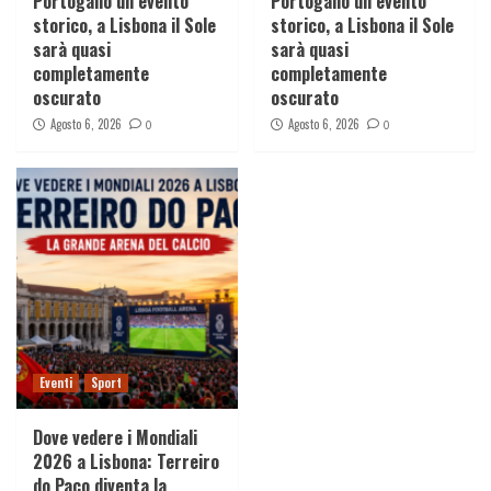
Portogallo un evento
Portogallo un evento
storico, a Lisbona il Sole
storico, a Lisbona il Sole
sarà quasi
sarà quasi
completamente
completamente
oscurato
oscurato
Agosto 6, 2026
Agosto 6, 2026
0
0
Eventi
Sport
Dove vedere i Mondiali
2026 a Lisbona: Terreiro
do Paço diventa la