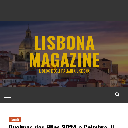
LISBONA
MAGAZINE
IL BLOG DEGLI ITALIANI A LISBONA
Menu
principale
Eventi
Queimas das Fitas 2024 a Coimbra, il