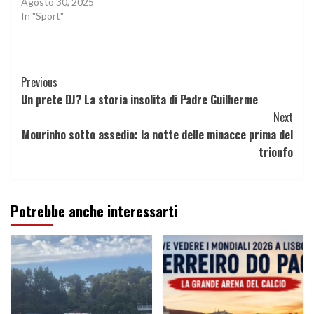
Agosto 30, 2025
In "Sport"
Continue
Previous
Un prete DJ? La storia insolita di Padre Guilherme
Reading
Next
Mourinho sotto assedio: la notte delle minacce prima del
trionfo
Potrebbe anche interessarti