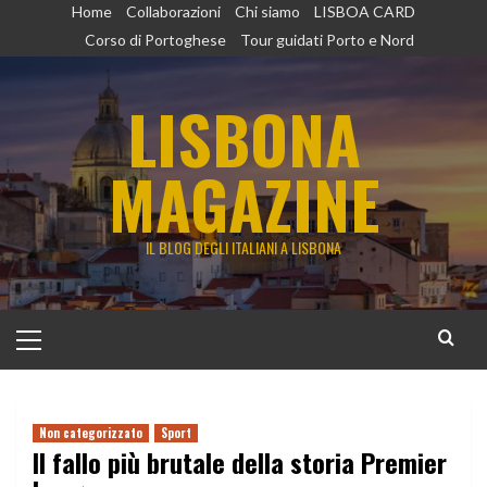
Vai
Home
Collaborazioni
Chi siamo
LISBOA CARD
al
Corso di Portoghese
Tour guidati Porto e Nord
contenuto
LISBONA
MAGAZINE
IL BLOG DEGLI ITALIANI A LISBONA
Menu
principale
Non categorizzato
Sport
Il fallo più brutale della storia Premier