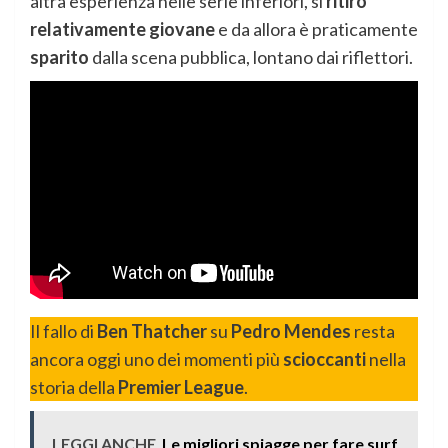
altra esperienza nelle serie inferiori, si
ritirò
relativamente giovane
e da allora è praticamente
sparito
dalla scena pubblica, lontano dai riflettori.
Il fallo di
Ben Thatcher
su
Pedro Mendes
resta
ancora oggi uno dei momenti più
scioccanti
nella
storia della
Premier League
.
LEGGI ANCHE
Le migliori spiagge per fare surf