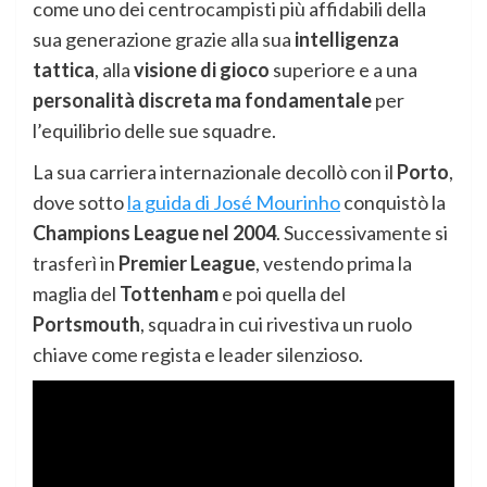
come uno dei centrocampisti più affidabili della
sua generazione grazie alla sua
intelligenza
tattica
, alla
visione di gioco
superiore e a una
personalità discreta ma fondamentale
per
l’equilibrio delle sue squadre.
La sua carriera internazionale decollò con il
Porto
,
dove sotto
la guida di José Mourinho
conquistò la
Champions League nel 2004
. Successivamente si
trasferì in
Premier League
, vestendo prima la
maglia del
Tottenham
e poi quella del
Portsmouth
, squadra in cui rivestiva un ruolo
chiave come regista e leader silenzioso.