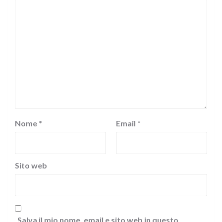
Nome
*
Email
*
Sito web
Salva il mio nome, email e sito web in questo