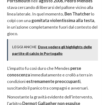
Portsmouth
nell’
agosto 2006
,
Pedro Mendes
stava cercando di liberarsi del pallone vicino alla
linea laterale. In quel momento,
Ben Thatcher
lo
colpì con una
gomitata violentissima alla testa
,
in un’azione completamente fuori dal contesto del
gioco.
LEGGI ANCHE
Dove vedere gli highlights delle
partite di calcio in Portogallo
L’impatto fu così duro che Mendes
perse
conoscenza
immediatamente e crollò a terra in
condizioni
estremamente preoccupanti
,
suscitando il panico tra compagni e avversari.
Nonostante la gravità evidente dell’intervento,
l’arbitro
Dermot Gallagher
non espulse