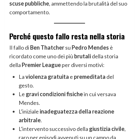
scuse pubbliche
, ammettendo la brutalità del suo
comportamento.
Perché questo fallo resta nella storia
Il fallo di
Ben Thatcher
su
Pedro Mendes
è
ricordato come uno dei più
brutali
della storia
della
Premier League
per diversi motivi:
La
violenza gratuita
e
premeditata
del
gesto.
Le
gravi condizioni fisiche
in cui versava
Mendes.
L’iniziale
inadeguatezza della reazione
arbitrale
.
L’intervento successivo della
giustizia civile
,
raro per episodi avvenuti su un campo da