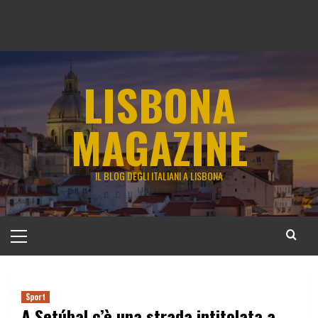
LISBONA
MAGAZINE
IL BLOG DEGLI ITALIANI A LISBONA
Menu
principale
Sport
A Setúbal c’è una strada intitolata a