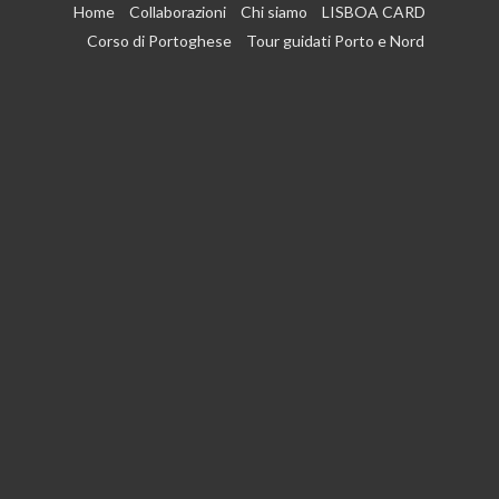
Vai
Home
Collaborazioni
Chi siamo
LISBOA CARD
al
Corso di Portoghese
Tour guidati Porto e Nord
contenuto