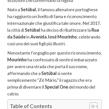
eccezioni che confermano la regola.
Nato a
Setúbal
, il famoso allenatore portoghese
ha raggiunto un livello di fama e riconoscimento
internazionale che giustifica tale onore. Nel 2017,
la città di
Setúbal
ha deciso di ribattezzare la
Rua
da Saúde
in
Avenida José Mourinho
, celebrando
così uno dei suoi figli più illustri.
Nonostante l’orgoglio per questo riconoscimento,
Mourinho
ha confessato di sentirsi imbarazzato
per avere una strada che porta il suo nome,
affermando che a
Setúbal
si sente
semplicemente “Zé Mário,” il ragazzo che era
prima di diventare il
Special One
del mondo del
calcio.
Table of Contents