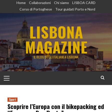
Vai
Home
Collaborazioni
Chi siamo
LISBOA CARD
al
Corso di Portoghese
Tour guidati Porto e Nord
contenuto
LISBONA
MAGAZINE
IL BLOG DEGLI ITALIANI A LISBONA
Menu
principale
Sport
Scoprire l’Europa con il bikepacking ed