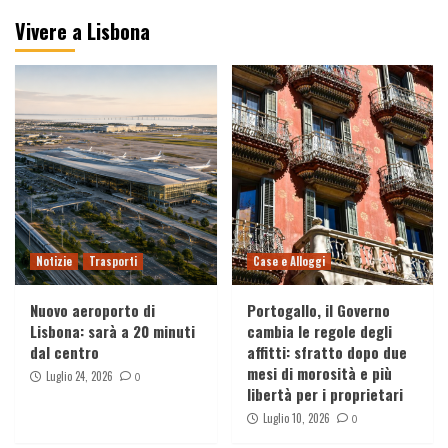
Vivere a Lisbona
Viaggi
Booking.com hackerata: fuga di dati degli
utenti, cosa è successo davvero
4
Viaggi
Come il video con il drone dalla favela
Rocinha ha conquistato il mondo (e perché
tutti lo stanno copiando)
5
Racconti
Notizie
Trasporti
Case e Alloggi
Il Cammino di Santiago – Il tragitto in
Portogallo
Nuovo aeroporto di
Portogallo, il Governo
1
Lisbona: sarà a 20 minuti
cambia le regole degli
dal centro
affitti: sfratto dopo due
mesi di morosità e più
Luglio 24, 2026
Racconti
0
libertà per i proprietari
Il Cammino di Santiago – Pioggia
Luglio 10, 2026
0
2