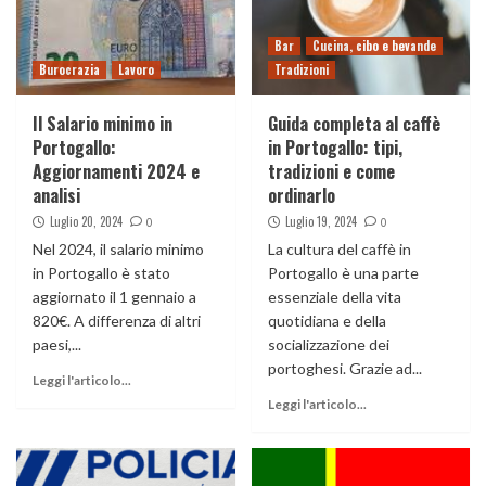
Bar
Cucina, cibo e bevande
Burocrazia
Lavoro
Tradizioni
Il Salario minimo in
Guida completa al caffè
Portogallo:
in Portogallo: tipi,
Aggiornamenti 2024 e
tradizioni e come
analisi
ordinarlo
Luglio 20, 2024
Luglio 19, 2024
0
0
Nel 2024, il salario minimo
La cultura del caffè in
in Portogallo è stato
Portogallo è una parte
aggiornato il 1 gennaio a
essenziale della vita
820€. A differenza di altri
quotidiana e della
paesi,...
socializzazione dei
portoghesi. Grazie ad...
Leggi l'articolo...
Leggi l'articolo...