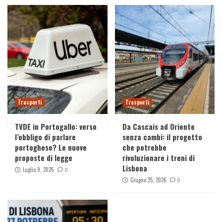
Racconti
Il Cammino di Santiago – Correre senza
motivo
3
Viaggi
Booking.com hackerata: fuga di dati degli
utenti, cosa è successo davvero
4
Trasporti
Trasporti
Viaggi
TVDE in Portogallo: verso
Da Cascais ad Oriente
Come il video con il drone dalla favela
l’obbligo di parlare
senza cambi: il progetto
Rocinha ha conquistato il mondo (e perché
portoghese? Le nuove
che potrebbe
tutti lo stanno copiando)
5
proposte di legge
rivoluzionare i treni di
Lisbona
Luglio 9, 2026
0
Giugno 25, 2026
0