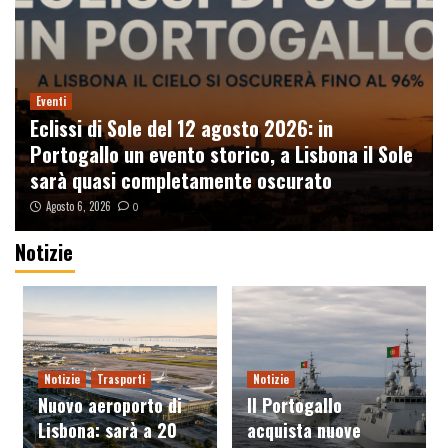
Eventi
Eclissi di Sole del 12 agosto 2026: in
Portogallo un evento storico, a Lisbona il Sole
sarà quasi completamente oscurato
Agosto 6, 2026
0
Notizie
Racconti
Il Cammino di Santiago – Correre senza
motivo
3
Notizie
Trasporti
Notizie
Viaggi
Nuovo aeroporto di
Il Portogallo
Booking.com hackerata: fuga di dati degli
utenti, cosa è successo davvero
Lisbona: sarà a 20
acquista nuove
4