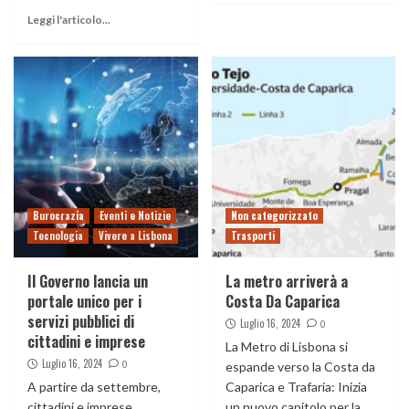
Leggi l'articolo...
Burocrazia
Eventi e Notizie
Non categorizzato
Tecnologia
Vivere a Lisbona
Trasporti
Il Governo lancia un
La metro arriverà a
portale unico per i
Costa Da Caparica
servizi pubblici di
Luglio 16, 2024
0
cittadini e imprese
La Metro di Lisbona si
Luglio 16, 2024
0
espande verso la Costa da
A partire da settembre,
Caparica e Trafaria: Inizia
cittadini e imprese
un nuovo capitolo per la