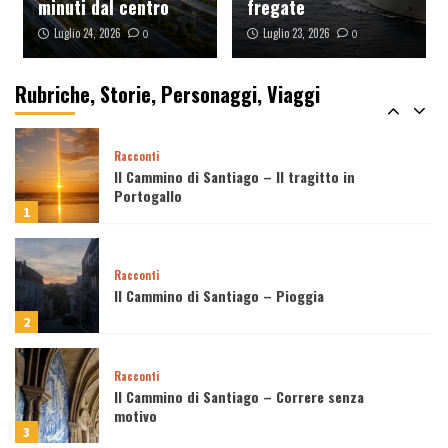
minuti dal centro
fregate
Luglio 24, 2026
Luglio 23, 2026
0
0
Viaggi
Come il video con il drone dalla favela
Rocinha ha conquistato il mondo (e perché
Rubriche, Storie, Personaggi, Viaggi
tutti lo stanno copiando)
5
Racconti
Il Cammino di Santiago – Il tragitto in
Portogallo
1
Racconti
Il Cammino di Santiago – Pioggia
2
Racconti
Il Cammino di Santiago – Correre senza
motivo
3