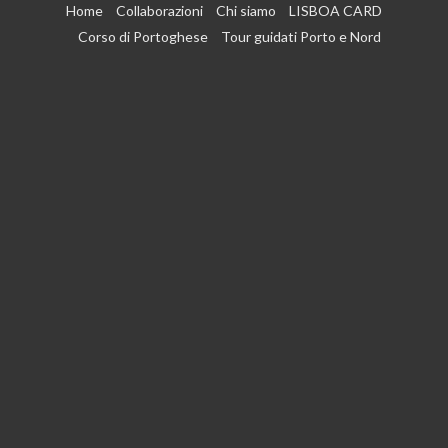
Vai
Home
Collaborazioni
Chi siamo
LISBOA CARD
al
Corso di Portoghese
Tour guidati Porto e Nord
contenuto