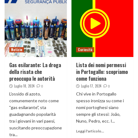
Notizie
Curiosità
Gas esilarante: La droga
Lista dei nomi permessi
della risata che
in Portogallo: scopriamo
preoccupa le autorità
come funziona
Luglio 18, 2024
Luglio 17, 2024
0
0
L'ossido di azoto,
Chi vive in Portogallo
comunemente noto come
spesso ironizza su come i
"gas esilarante", sta
nomi portoghesi siano
guadagnando popolarità
sempre gli stessi: João,
tra i giovani in vari paesi,
Nuno, Pedro, ecc. I...
suscitando preoccupazione
Leggi l'articolo...
tra...