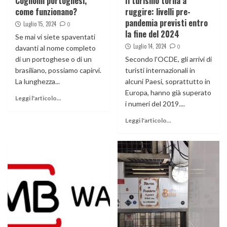
Cognomi portoghesi,
Il turismo torna a
come funzionano?
ruggire: livelli pre-
pandemia previsti entro
Luglio 15, 2024
0
la fine del 2024
Se mai vi siete spaventati
Luglio 14, 2024
0
davanti al nome completo
di un portoghese o di un
Secondo l'OCDE, gli arrivi di
brasiliano, possiamo capirvi.
turisti internazionali in
La lunghezza...
alcuni Paesi, soprattutto in
Europa, hanno già superato
Leggi l'articolo...
i numeri del 2019....
Leggi l'articolo...