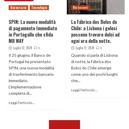
Burocrazia
Tecnologia
Ristoranti
SPIN: La nuova modalità
La Fábrica dos Bolos do
di pagamento Immediato
Chile: a Lisbona i golosi
in Portogallo che sfida
possono trovare dolci ad
MB WAY
ogni ora della notte.
Luglio 12, 2024
Luglio 11, 2024
0
0
Il 25 giugno, il Banco de
Quando si parla di Lisbona
Portugal ha presentato
di notte, la Fábrica dos
SPIN, una nuova modalità
Bolos do Chile emerge
di trasferimento bancario
come uno dei pochi luoghi
immediato.
che...
L'implementazione
Leggi l'articolo...
completa di...
Leggi l'articolo...