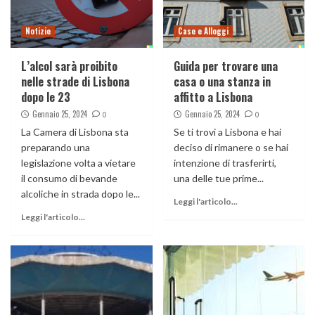
Notizie
Case e Alloggi
L’alcol sarà proibito
Guida per trovare una
nelle strade di Lisbona
casa o una stanza in
dopo le 23
affitto a Lisbona
Gennaio 25, 2024
Gennaio 25, 2024
0
0
La Camera di Lisbona sta
Se ti trovi a Lisbona e hai
preparando una
deciso di rimanere o se hai
legislazione volta a vietare
intenzione di trasferirti,
il consumo di bevande
una delle tue prime...
alcoliche in strada dopo le...
Leggi l'articolo...
Leggi l'articolo...