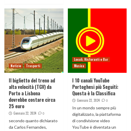
Locali, Ristoranti e Bar
Notizie
Trasporti
Musica
Il biglietto del treno ad
I 10 canali YouTube
alta velocità (TGV) da
Portoghesi più Seguiti:
Porto a Lisbona
Questa è la Classifica
dovrebbe costare circa
Gennaio 22, 2024
0
25 euro
In un mondo sempre più
Gennaio 22, 2024
0
digitalizzato, la piattaforma
secondo quanto dichiarato
di condivisione video
da Carlos Fernandes,
YouTube è diventata un