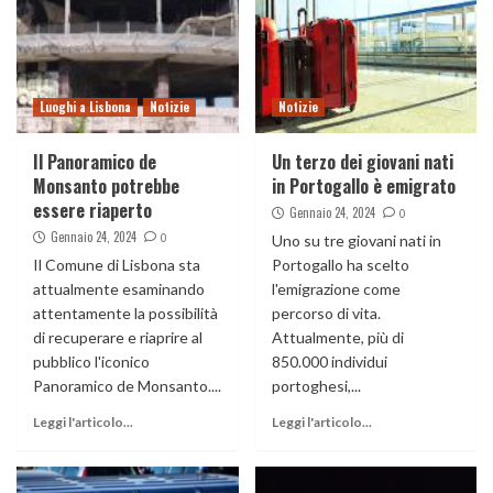
Luoghi a Lisbona
Notizie
Notizie
Il Panoramico de
Un terzo dei giovani nati
Monsanto potrebbe
in Portogallo è emigrato
essere riaperto
Gennaio 24, 2024
0
Gennaio 24, 2024
0
Uno su tre giovani nati in
Il Comune di Lisbona sta
Portogallo ha scelto
attualmente esaminando
l'emigrazione come
attentamente la possibilità
percorso di vita.
di recuperare e riaprire al
Attualmente, più di
pubblico l'iconico
850.000 individui
Panoramico de Monsanto....
portoghesi,...
Leggi l'articolo...
Leggi l'articolo...