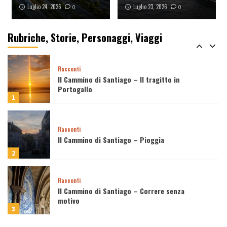
Luglio 24, 2026
Luglio 23, 2026
0
0
Viaggi
Come il video con il drone dalla favela
Rocinha ha conquistato il mondo (e perché
Rubriche, Storie, Personaggi, Viaggi
tutti lo stanno copiando)
5
Racconti
Il Cammino di Santiago – Il tragitto in
Portogallo
1
Racconti
Il Cammino di Santiago – Pioggia
2
Racconti
Il Cammino di Santiago – Correre senza
motivo
3