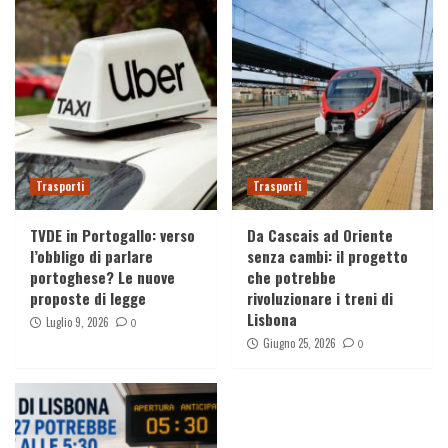
Racconti
Il Cammino di Santiago – Correre senza
motivo
3
Viaggi
Booking.com hackerata: fuga di dati degli
utenti, cosa è successo davvero
4
Trasporti
Trasporti
Viaggi
TVDE in Portogallo: verso
Da Cascais ad Oriente
Come il video con il drone dalla favela
l’obbligo di parlare
senza cambi: il progetto
Rocinha ha conquistato il mondo (e perché
portoghese? Le nuove
che potrebbe
tutti lo stanno copiando)
5
proposte di legge
rivoluzionare i treni di
Lisbona
Luglio 9, 2026
0
Giugno 25, 2026
0