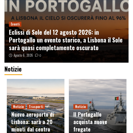
Eventi
Eclissi di Sole del 12 agosto 2026: in
Portogallo un evento storico, a Lisbona il Sole
sarà quasi completamente oscurato
Agosto 6, 2026
0
Notizie
Racconti
Il Cammino di Santiago – Correre senza
motivo
3
Notizie
Trasporti
Notizie
Viaggi
Nuovo aeroporto di
Il Portogallo
Booking.com hackerata: fuga di dati degli
utenti, cosa è successo davvero
Lisbona: sarà a 20
acquista nuove
4
minuti dal centro
fregate