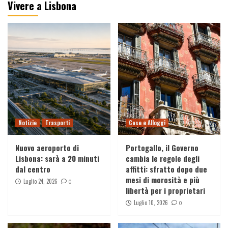
Vivere a Lisbona
Viaggi
Booking.com hackerata: fuga di dati degli
utenti, cosa è successo davvero
4
Viaggi
Come il video con il drone dalla favela
Rocinha ha conquistato il mondo (e perché
tutti lo stanno copiando)
5
Racconti
Notizie
Trasporti
Case e Alloggi
Il Cammino di Santiago – Il tragitto in
Portogallo
Nuovo aeroporto di
Portogallo, il Governo
1
Lisbona: sarà a 20 minuti
cambia le regole degli
dal centro
affitti: sfratto dopo due
mesi di morosità e più
Luglio 24, 2026
Racconti
0
libertà per i proprietari
Il Cammino di Santiago – Pioggia
Luglio 10, 2026
0
2