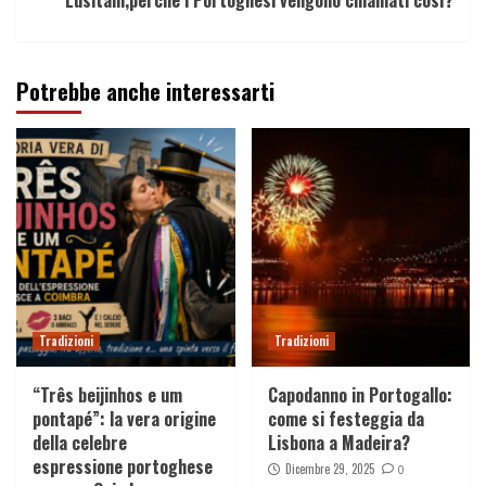
Lusitani,perché i Portoghesi vengono chiamati così?
Potrebbe anche interessarti
Tradizioni
Tradizioni
“Três beijinhos e um
Capodanno in Portogallo:
pontapé”: la vera origine
come si festeggia da
della celebre
Lisbona a Madeira?
espressione portoghese
Dicembre 29, 2025
0