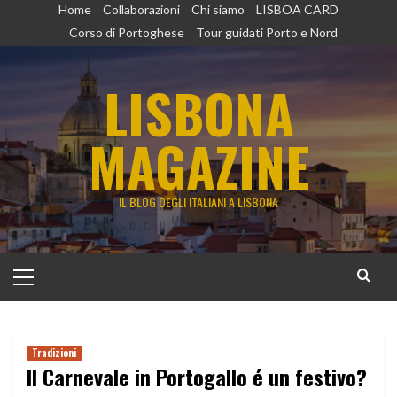
Vai
Home
Collaborazioni
Chi siamo
LISBOA CARD
al
Corso di Portoghese
Tour guidati Porto e Nord
contenuto
LISBONA
MAGAZINE
IL BLOG DEGLI ITALIANI A LISBONA
Menu
principale
Tradizioni
Il Carnevale in Portogallo é un festivo?