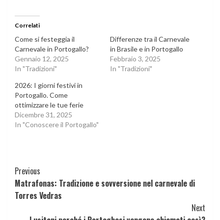
Correlati
Come si festeggia il
Differenze tra il Carnevale
Carnevale in Portogallo?
in Brasile e in Portogallo
Gennaio 12, 2025
Febbraio 3, 2025
In "Tradizioni"
In "Tradizioni"
2026: I giorni festivi in
Portogallo. Come
ottimizzare le tue ferie
Dicembre 31, 2025
In "Conoscere il Portogallo"
Continue
Previous
Matrafonas: Tradizione e sovversione nel carnevale di
Reading
Torres Vedras
Next