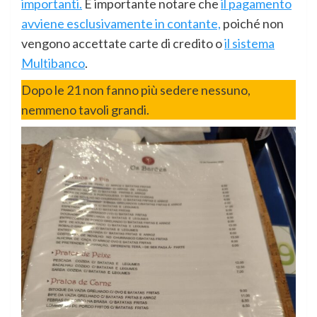
importanti.
È importante notare che
il pagamento
avviene esclusivamente in contante,
poiché non
vengono accettate carte di credito o
il sistema
Multibanco
.
Dopo le 21 non fanno più sedere nessuno,
nemmeno tavoli grandi.