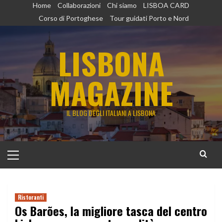
Vai
Home
Collaborazioni
Chi siamo
LISBOA CARD
al
Corso di Portoghese
Tour guidati Porto e Nord
contenuto
LISBONA
MAGAZINE
IL BLOG DEGLI ITALIANI A LISBONA
Menu
principale
Ristoranti
Os Barões, la migliore tasca del centro