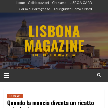
Vai
Home
Collaborazioni
Chi siamo
LISBOA CARD
al
Corso di Portoghese
Tour guidati Porto e Nord
contenuto
LISBONA
MAGAZINE
IL BLOG DEGLI ITALIANI A LISBONA
Menu
principale
Ristoranti
Quando la mancia diventa un ricatto