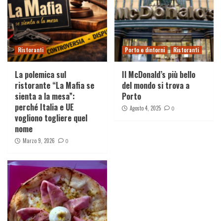
Ristoranti
Porto e dintorni
Ristoranti
La polemica sul
Il McDonald’s più bello
ristorante “La Mafia se
del mondo si trova a
sienta a la mesa”:
Porto
perché Italia e UE
Agosto 4, 2025
0
vogliono togliere quel
nome
Marzo 9, 2026
0