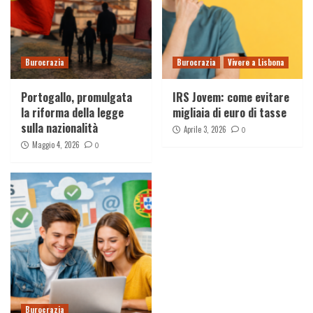
Burocrazia
Burocrazia
Vivere a Lisbona
Portogallo, promulgata
IRS Jovem: come evitare
la riforma della legge
migliaia di euro di tasse
sulla nazionalità
Aprile 3, 2026
0
Maggio 4, 2026
0
Burocrazia