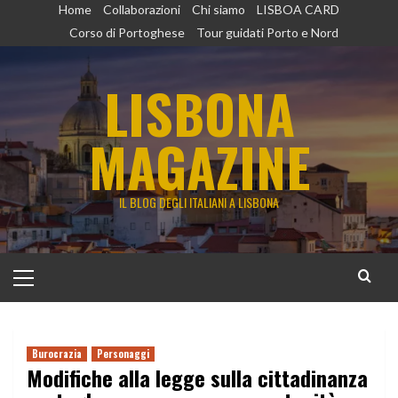
Vai
Home
Collaborazioni
Chi siamo
LISBOA CARD
al
Corso di Portoghese
Tour guidati Porto e Nord
contenuto
LISBONA
MAGAZINE
IL BLOG DEGLI ITALIANI A LISBONA
Menu
principale
Burocrazia
Personaggi
Modifiche alla legge sulla cittadinanza