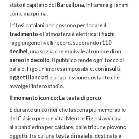
stato il capitano del
Barcellona
, infiamma gli animi
come mai prima.
I tifosi catalani non possono perdonare il
tradimento
e l’atmosfera è elettrica: i
fischi
raggiungono livelli record, superando i
110
decibel
, una soglia che equivale al rumore di un
aereo in decollo
. Il pubblico rende ogni tocco di
palla di Figo un’impresa impossibile, con
insulti
,
oggetti lanciati
e una pressione costante che
avvolge l’intero stadio.
Il momento iconico: La testa di porco
È durante un
corner
che la scena più memorabile
del Clásico prende vita. Mentre Figo si avvicina
alla bandierina per calciare, dalle tribune piovono
oggetti, tra cui una
testa di maiale
, destinata a