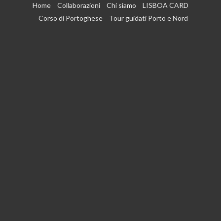
Vai
Home
Collaborazioni
Chi siamo
LISBOA CARD
al
Corso di Portoghese
Tour guidati Porto e Nord
contenuto