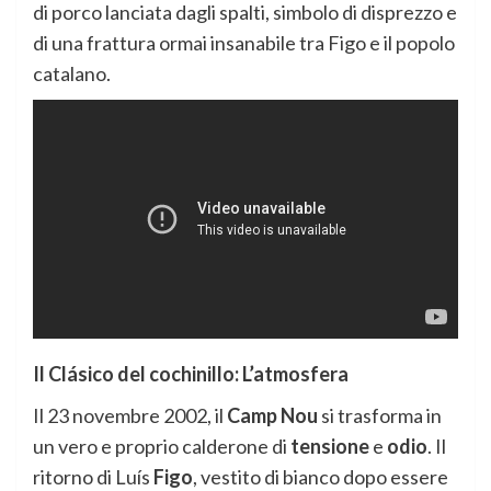
di porco lanciata dagli spalti, simbolo di disprezzo e
di una frattura ormai insanabile tra Figo e il popolo
catalano.
Il Clásico del cochinillo: L’atmosfera
Il 23 novembre 2002, il
Camp Nou
si trasforma in
un vero e proprio calderone di
tensione
e
odio
. Il
ritorno di Luís
Figo
, vestito di bianco dopo essere