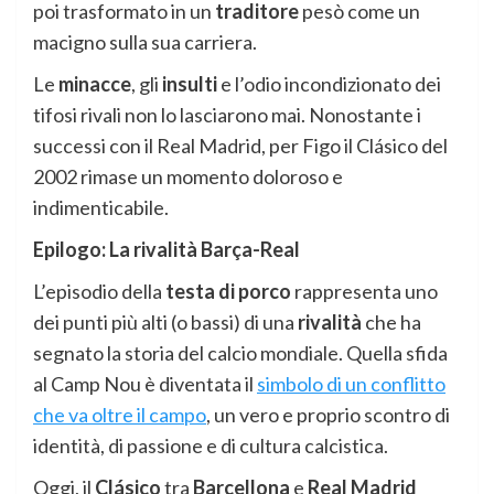
poi trasformato in un
traditore
pesò come un
macigno sulla sua carriera.
Le
minacce
, gli
insulti
e l’odio incondizionato dei
tifosi rivali non lo lasciarono mai. Nonostante i
successi con il Real Madrid, per Figo il Clásico del
2002 rimase un momento doloroso e
indimenticabile.
Epilogo: La rivalità Barça-Real
L’episodio della
testa di porco
rappresenta uno
dei punti più alti (o bassi) di una
rivalità
che ha
segnato la storia del calcio mondiale. Quella sfida
al Camp Nou è diventata il
simbolo di un conflitto
che va oltre il campo
, un vero e proprio scontro di
identità, di passione e di cultura calcistica.
Oggi, il
Clásico
tra
Barcellona
e
Real Madrid