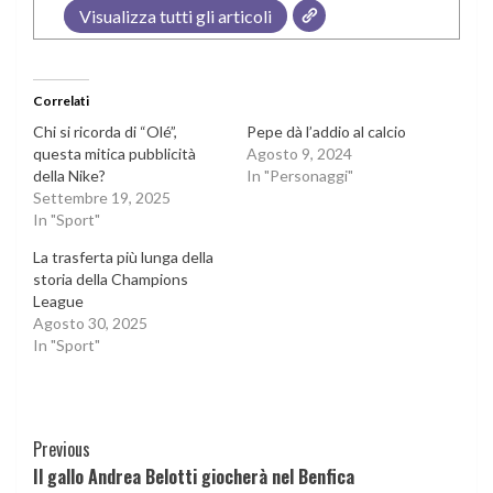
Visualizza tutti gli articoli
Correlati
Chi si ricorda di “Olé”,
Pepe dà l’addio al calcio
questa mitica pubblicità
Agosto 9, 2024
della Nike?
In "Personaggi"
Settembre 19, 2025
In "Sport"
La trasferta più lunga della
storia della Champions
League
Agosto 30, 2025
In "Sport"
Continue
Previous
Il gallo Andrea Belotti giocherà nel Benfica
Reading