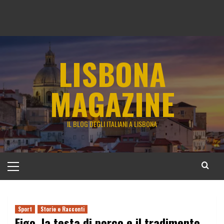
LISBONA
MAGAZINE
IL BLOG DEGLI ITALIANI A LISBONA
Menu
principale
Sport
Storie e Racconti
Figo, la testa di porco e il tradimento