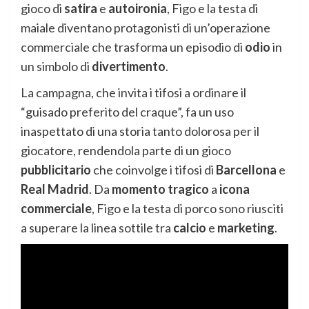
gioco di
satira
e
autoironia
, Figo e la testa di
maiale diventano protagonisti di un’operazione
commerciale che trasforma un episodio di
odio
in
un simbolo di
divertimento
.
La campagna, che invita i tifosi a ordinare il
“guisado preferito del craque”, fa un uso
inaspettato di una storia tanto dolorosa per il
giocatore, rendendola parte di un gioco
pubblicitario
che coinvolge i tifosi di
Barcellona
e
Real Madrid
. Da
momento tragico
a
icona
commerciale
, Figo e la testa di porco sono riusciti
a superare la linea sottile tra
calcio
e
marketing
.