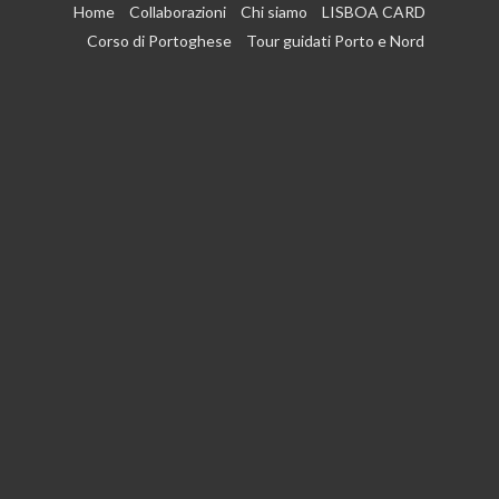
Vai
Home
Collaborazioni
Chi siamo
LISBOA CARD
al
Corso di Portoghese
Tour guidati Porto e Nord
contenuto