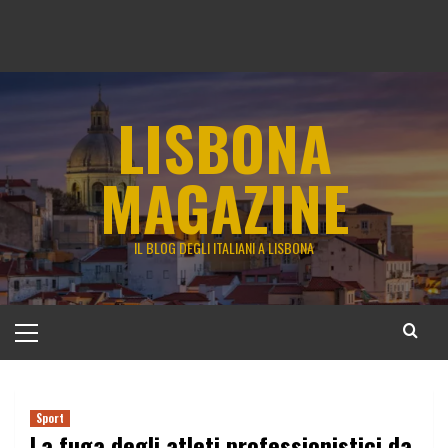
LISBONA
MAGAZINE
IL BLOG DEGLI ITALIANI A LISBONA
Menu
principale
Sport
La fuga degli atleti professionistici da