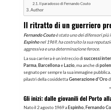
Il paradosso di Fernando Couto
Author
Il ritratto di un guerriero pr
Fernando Couto
è stato uno dei difensori più i
Espinho
nel 1969, ha costruito la sua reputaz
aggressiva e una determinazione feroce.
La sua carriera è un intreccio di
successi inte
Parma
,
Barcellona
e
Lazio
, ma anche di
polem
segnato per sempre la sua immagine pubblica.
pilastri della cosiddetta
Generazione d’Oro
d
Gli inizi: dalle giovanili del Porto a
Nato il 2 agosto 1969 a
Espinho
,
Fernando C