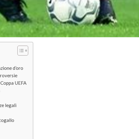
razione d’oro
troversie
 in Coppa UEFA
à
e legali
rtogallo