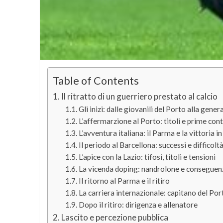
Table of Contents
Il ritratto di un guerriero prestato al calcio
Gli inizi: dalle giovanili del Porto alla gene
L’affermarzione al Porto: titoli e prime con
L’avventura italiana: il Parma e la vittoria
Il periodo al Barcellona: successi e difficolt
L’apice con la Lazio: tifosi, titoli e tensioni
La vicenda doping: nandrolone e conseguenz
Il ritorno al Parma e il ritiro
La carriera internazionale: capitano del Po
Dopo il ritiro: dirigenza e allenatore
Lascito e percezione pubblica