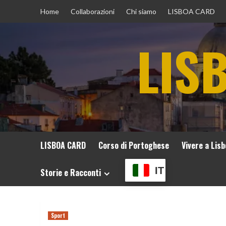
Vai
Home
Collaborazioni
Chi siamo
LISBOA CARD
al
contenuto
LIS
LISBOA CARD
Corso di Portoghese
Vivere a Lis
IT
Storie e Racconti
Sport