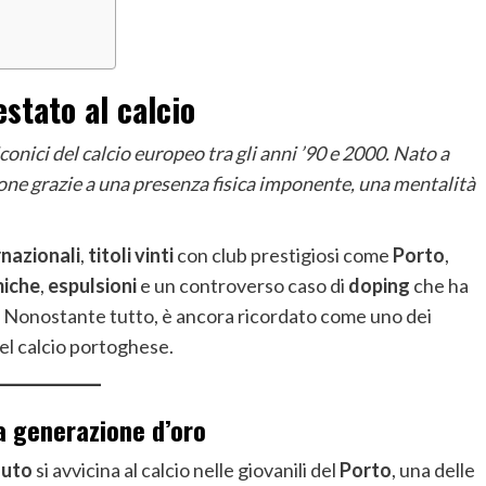
estato al calcio
conici del calcio europeo tra gli anni ’90 e 2000. Nato a
ione grazie a una presenza fisica imponente, una mentalità
rnazionali
,
titoli vinti
con club prestigiosi come
Porto
,
iche
,
espulsioni
e un controverso caso di
doping
che ha
 Nonostante tutto, è ancora ricordato come uno dei
el calcio portoghese.
lla generazione d’oro
outo
si avvicina al calcio nelle giovanili del
Porto
, una delle