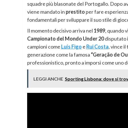
squadre più blasonate del Portogallo. Dopo a
viene mandato in
prestito
per fare esperienza
fondamentali per sviluppare il suo stile di gioc
Il momento decisivo arriva nel
1989
, quando v
Campionato del Mondo Under 20
disputato 
campioni come
Luís Figo
e
Rui Costa
, vince i
generazione come la famosa
“Geração de Ou
professionistico, pronto a imporsi come uno de
LEGGI ANCHE
Sporting Lisbona: dove si trov