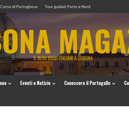
Corso di Portoghese
Tour guidati Porto e Nord
BONA MAGA
IL BLOG DEGLI ITALIANI A LISBONA
bona
Eventi e Notizie
Conoscere il Portogallo
Co