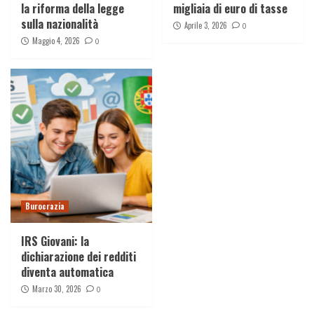
la riforma della legge
migliaia di euro di tasse
sulla nazionalità
Aprile 3, 2026
0
Maggio 4, 2026
0
Burocrazia
IRS Giovani: la
dichiarazione dei redditi
diventa automatica
Marzo 30, 2026
0