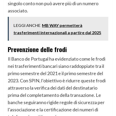
singolo conto non può avere più di un numero
associato.
LEGGI ANCHE
MB WAY permetterà
trasferimenti internazionali a partire dal 2025
Prevenzione delle frodi
Il Banco de Portugal ha evidenziato come le frodi
nei trasferimenti bancari siano raddoppiate tra il
primo semestre del 2021 e il primo semestre del
2023. Con SPIN, l’obiettivo è ridurre queste frodi
attraverso la verifica dei dati del destinatario
prima del completamento della transazione. Le
banche seguiranno rigide regole di sicurezza per
l’associazione e la certificazione dei numeri di