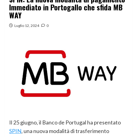
Immediato in Portogallo che sfida MB
WAY
Luglio 12, 2024
0
Il 25 giugno, il Banco de Portugal ha presentato
SPIN
, una nuova modalità di trasferimento