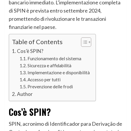
bancario immediato. L’implementazione completa
di SPIN è prevista entro settembre 2024,
promettendo di rivoluzionare le transazioni
finanziarie nel paese.
Table of Contents
Cos’è SPIN?
Funzionamento del sistema
Sicurezza e affidabilità
Implementazione e disponibilità
Accesso per tutti
Prevenzione delle frodi
Author
Cos’è SPIN?
SPIN, acronimo di Identificador para Derivação de