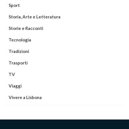
Sport
Storia, Arte e Letteratura
Storie e Racconti
Tecnologia
Tradizioni
Trasporti
TV
Viaggi
Vivere a Lisbona