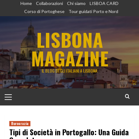
Vai
Home
Collaborazioni
Chi siamo
LISBOA CARD
al
Corso di Portoghese
Tour guidati Porto e Nord
contenuto
LISBONA
MAGAZINE
IL BLOG DEGLI ITALIANI A LISBONA
Menu
principale
Burocrazia
Tipi di Società in Portogallo: Una Guida