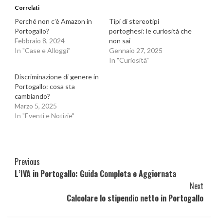
Correlati
Perché non c’è Amazon in
Tipi di stereotipi
Portogallo?
portoghesi: le curiosità che
Febbraio 8, 2024
non sai
In "Case e Alloggi"
Gennaio 27, 2025
In "Curiosità"
Discriminazione di genere in
Portogallo: cosa sta
cambiando?
Marzo 5, 2025
In "Eventi e Notizie"
Continue
Previous
L’IVA in Portogallo: Guida Completa e Aggiornata
Reading
Next
Calcolare lo stipendio netto in Portogallo