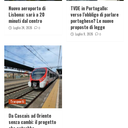
Nuovo aeroporto di
TVDE in Portogallo:
Lisbona: sarà a 20
verso l’obbligo di parlare
minuti dal centro
portoghese? Le nuove
proposte di legge
Luglio 24, 2026
0
Luglio 9, 2026
0
Trasporti
Da Cascais ad Oriente
senza cambi: il progetto