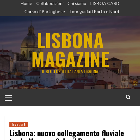
Vai
Home
Collaborazioni
Chi siamo
LISBOA CARD
al
Corso di Portoghese
Tour guidati Porto e Nord
contenuto
LISBONA
MAGAZINE
IL BLOG DEGLI ITALIANI A LISBONA
Menu
principale
Trasporti
Lisbona: nuovo collegamento fluviale