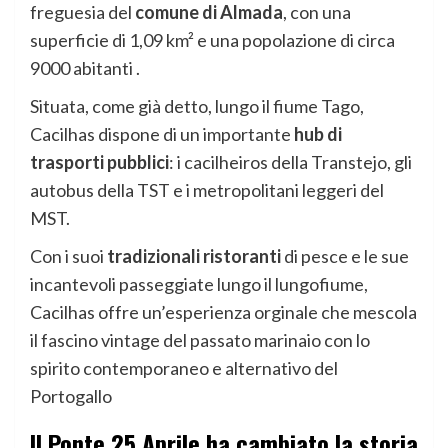
freguesia del
comune di Almada
, con una
superficie di 1,09 km² e una popolazione di circa
9000 abitanti .
Situata, come già detto, lungo il fiume Tago,
Cacilhas dispone di un importante
hub di
trasporti pubblici
: i cacilheiros della Transtejo, gli
autobus della TST e i metropolitani leggeri del
MST.
Con i suoi
tradizionali ristoranti
di pesce e le sue
incantevoli passeggiate lungo il lungofiume,
Cacilhas offre un’esperienza orginale che mescola
il fascino vintage del passato marinaio con lo
spirito contemporaneo e alternativo del
Portogallo
Il Ponte 25 Aprile ha cambiato la storia