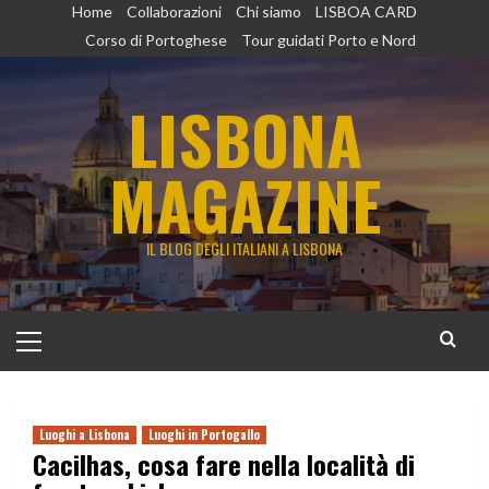
Vai
Home
Collaborazioni
Chi siamo
LISBOA CARD
al
Corso di Portoghese
Tour guidati Porto e Nord
contenuto
LISBONA
MAGAZINE
IL BLOG DEGLI ITALIANI A LISBONA
Menu
principale
Luoghi a Lisbona
Luoghi in Portogallo
Cacilhas, cosa fare nella località di