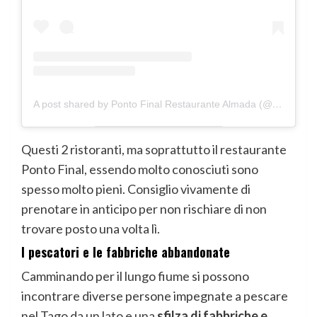
A post shared by Ponto Final Restaurante Almada (@pontofinalrest)
Questi 2 ristoranti, ma soprattutto il restaurante
Ponto Final, essendo molto conosciuti sono
spesso molto pieni. Consiglio vivamente di
prenotare in anticipo per non rischiare di non
trovare posto una volta lì.
I pescatori e le fabbriche abbandonate
Camminando per il lungo fiume si possono
incontrare diverse persone impegnate a pescare
nel Tago da un lato e una
sfilza di fabbriche e