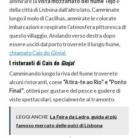
ammirare la
vista mozzafiato del fiume Tejo
e
della città di Lisbona dall’altro lato. Camminate
lungo il molo di Cacilhas, ammirate le colorate
imbarcazioni e respirate l’atmosfera pittoresca di
questo villaggio. Andando verso destra dopo
essere usciti dal porto troverete il lungo fiume,
chiamato Cais do
Ginjal
.
I ristoranti di Cais do
Ginjal
Camminando lungo la riva del fiume troverete
alcuni ristoranti, come
“Atira-te ao Rio” e “Ponto
Final”
, ottimi per gustare del pesce e godere di
viste spettacolari, specialmente al tramonto.
LEGGI ANCHE
La Feira da Ladra, guida al più
famoso mercato delle pulci di Lisbona