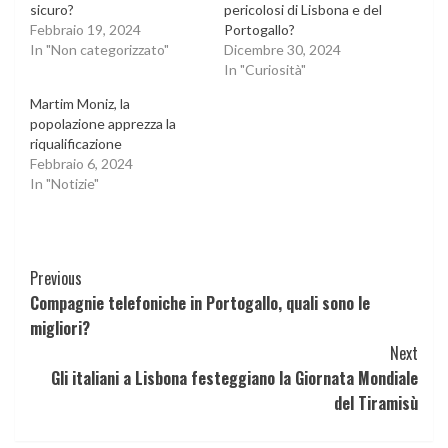
sicuro?
pericolosi di Lisbona e del
Febbraio 19, 2024
Portogallo?
In "Non categorizzato"
Dicembre 30, 2024
In "Curiosità"
Martim Moniz, la
popolazione apprezza la
riqualificazione
Febbraio 6, 2024
In "Notizie"
Continue
Previous
Compagnie telefoniche in Portogallo, quali sono le
Reading
migliori?
Next
Gli italiani a Lisbona festeggiano la Giornata Mondiale
del Tiramisù