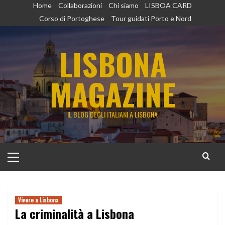
Vai
Home
Collaborazioni
Chi siamo
LISBOA CARD
al
Corso di Portoghese
Tour guidati Porto e Nord
contenuto
LISBONA
MAGAZINE
IL BLOG DEGLI ITALIANI A LISBONA
Menu
principale
Vivere a Lisbona
La criminalità a Lisbona