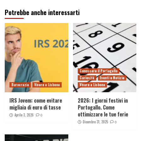
Potrebbe anche interessarti
Conoscere il Portogallo
Curiosità
Eventi e Notizie
Burocrazia
Vivere a Lisbona
Vivere a Lisbona
IRS Jovem: come evitare
2026: I giorni festivi in
migliaia di euro di tasse
Portogallo. Come
ottimizzare le tue ferie
Aprile 3, 2026
0
Dicembre 31, 2025
0