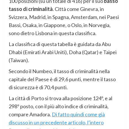
100 posizioni (su un totale di 416) per il suo
basso
tasso di criminalità
. Città come Ginevra, in
Svizzera, Madrid, in Spagna, Amsterdam, nei Paesi
Bassi, Osaka, in Giappone, o Oslo, in Norvegia,
sono dietro Lisbona in questa classifica.
La classifica di questa tabella è guidata da Abu
Dhabi (Emirati Arabi Uniti), Doha (Qatar) e Taipei
(Taiwan).
Secondo il Numbeo, il tasso di criminalità nella
capitale del Paese è di 29,6 punti, mentre il tasso
di sicurezza è di 70,4 punti.
La città di Porto si trova alla posizione 124º, e al
298º posto, con il più alto indice di criminalità,
compare Amadora.
Di fatto quindi come già
discusso in un precedente articolo, l’intero