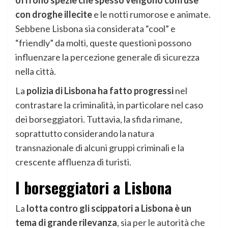
offrono spezie che spesso vengono confuse
con droghe illecite
e le notti rumorose e animate.
Sebbene Lisbona sia considerata “cool” e
“friendly” da molti, queste questioni possono
influenzare la percezione generale di sicurezza
nella città.
La
polizia di Lisbona ha fatto progressi
nel
contrastare la criminalità, in particolare nel caso
dei borseggiatori. Tuttavia, la sfida rimane,
soprattutto considerando la natura
transnazionale di alcuni gruppi criminali e la
crescente affluenza di turisti.
I borseggiatori a Lisbona
La
lotta contro gli scippatori a Lisbona è un
tema di grande rilevanza
, sia per le autorità che