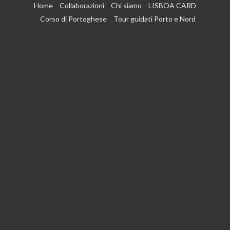
Vai
Home
Collaborazioni
Chi siamo
LISBOA CARD
al
Corso di Portoghese
Tour guidati Porto e Nord
contenuto