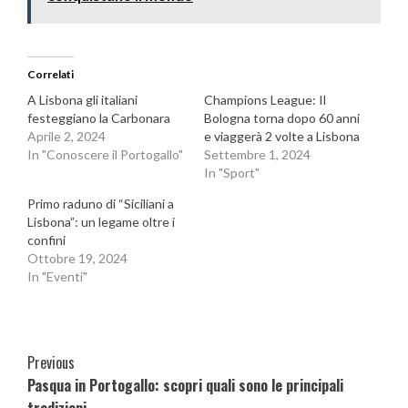
Correlati
A Lisbona gli italiani
Champions League: Il
festeggiano la Carbonara
Bologna torna dopo 60 anni
Aprile 2, 2024
e viaggerà 2 volte a Lisbona
In "Conoscere il Portogallo"
Settembre 1, 2024
In "Sport"
Primo raduno di “Siciliani a
Lisbona”: un legame oltre i
confini
Ottobre 19, 2024
In "Eventi"
Continue
Previous
Pasqua in Portogallo: scopri quali sono le principali
Reading
tradizioni