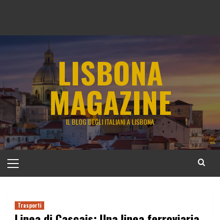
LISBONA
MAGAZINE
IL BLOG DEGLI ITALIANI A LISBONA
Menu
principale
Trasporti
Linea di Cascais: Una linea ferroviaria