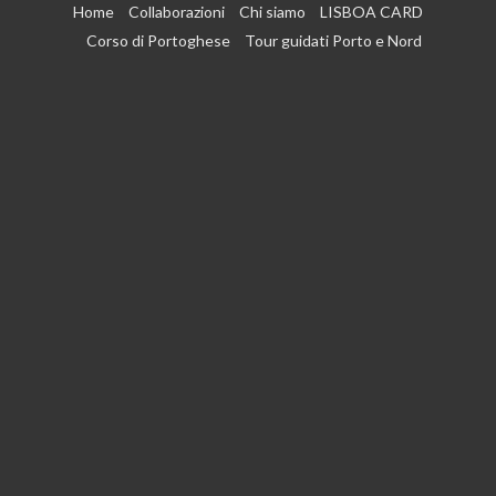
Vai
Home
Collaborazioni
Chi siamo
LISBOA CARD
al
Corso di Portoghese
Tour guidati Porto e Nord
contenuto