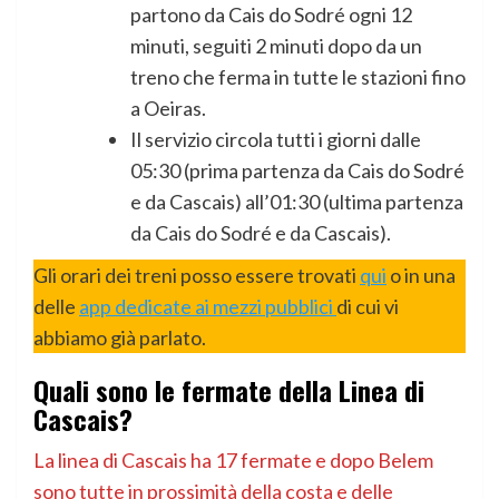
partono da Cais do Sodré ogni 12
minuti, seguiti 2 minuti dopo da un
treno che ferma in tutte le stazioni fino
a Oeiras.
Il servizio circola tutti i giorni dalle
05:30 (prima partenza da Cais do Sodré
e da Cascais) all’01:30 (ultima partenza
da Cais do Sodré e da Cascais).
Gli orari dei treni posso essere trovati
qui
o in una
delle
app dedicate ai mezzi pubblici
di cui vi
abbiamo già parlato.
Quali sono le fermate della Linea di
Cascais?
La linea di Cascais ha 17 fermate e dopo Belem
sono tutte in prossimità della costa e delle