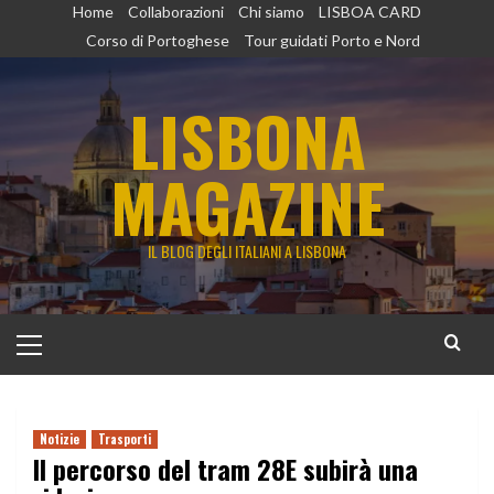
Vai
Home
Collaborazioni
Chi siamo
LISBOA CARD
al
Corso di Portoghese
Tour guidati Porto e Nord
contenuto
LISBONA
MAGAZINE
IL BLOG DEGLI ITALIANI A LISBONA
Menu
principale
Notizie
Trasporti
Il percorso del tram 28E subirà una