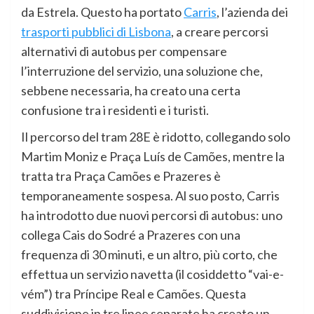
da Estrela. Questo ha portato
Carris
, l’azienda dei
trasporti pubblici di Lisbona
, a creare percorsi
alternativi di autobus per compensare
l’interruzione del servizio, una soluzione che,
sebbene necessaria, ha creato una certa
confusione tra i residenti e i turisti.
Il percorso del tram 28E è ridotto, collegando solo
Martim Moniz e Praça Luís de Camões, mentre la
tratta tra Praça Camões e Prazeres è
temporaneamente sospesa. Al suo posto, Carris
ha introdotto due nuovi percorsi di autobus: uno
collega Cais do Sodré a Prazeres con una
frequenza di 30 minuti, e un altro, più corto, che
effettua un servizio navetta (il cosiddetto “vai-e-
vém”) tra Príncipe Real e Camões. Questa
suddivisione in tre linee separate ha creato un