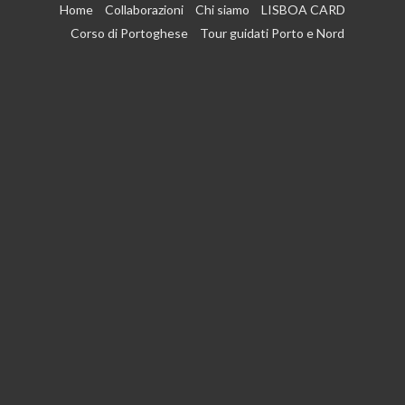
Vai
Home
Collaborazioni
Chi siamo
LISBOA CARD
al
Corso di Portoghese
Tour guidati Porto e Nord
contenuto