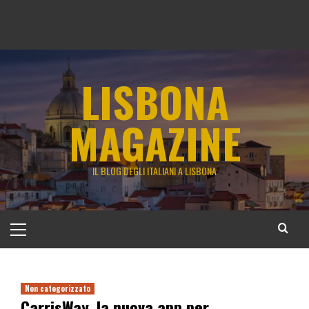
LISBONA
MAGAZINE
IL BLOG DEGLI ITALIANI A LISBONA
Menu
principale
Non categorizzato
CarrisWay, la nuova app per