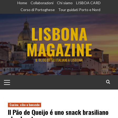
Vai
Home
Collaborazioni
Chi siamo
LISBOA CARD
al
Corso di Portoghese
Tour guidati Porto e Nord
contenuto
LISBONA
MAGAZINE
IL BLOG DEGLI ITALIANI A LISBONA
Menu
principale
Cucina, cibo e bevande
Il Pão de Queijo é uno snack brasiliano