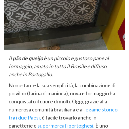
Il
pão de queijo
è un piccolo e gustoso pane al
formaggio, amato in tutto il Brasile e diffuso
anche in Portogallo.
Nonostante la sua semplicità, la combinazione di
polvilho (farina di manioca), uova e formaggio ha
conquistato il cuore di molti. Oggi, grazie alla
numerosa comunità brasiliana e al
legame storico
tra i due Paesi,
è facile trovarlo anche in
panetterie e
supermercati portoghesi.
È uno