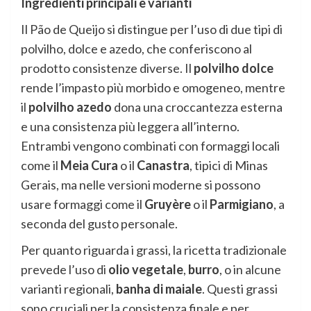
Ingredienti principali e varianti
Il Pão de Queijo si distingue per l’uso di due tipi di
polvilho, dolce e azedo, che conferiscono al
prodotto consistenze diverse. Il
polvilho dolce
rende l’impasto più morbido e omogeneo, mentre
il
polvilho azedo
dona una croccantezza esterna
e una consistenza più leggera all’interno.
Entrambi vengono combinati con formaggi locali
come il
Meia Cura
o il
Canastra
, tipici di Minas
Gerais, ma nelle versioni moderne si possono
usare formaggi come il
Gruyère
o il
Parmigiano
, a
seconda del gusto personale.
Per quanto riguarda i grassi, la ricetta tradizionale
prevede l’uso di
olio vegetale
,
burro
, o in alcune
varianti regionali,
banha di maiale
. Questi grassi
sono cruciali per la consistenza finale e per