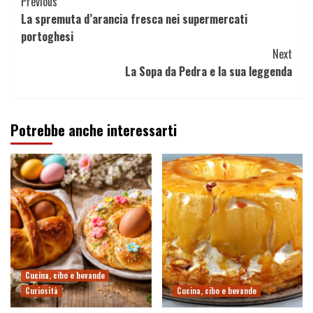
Continue
Previous
La spremuta d’arancia fresca nei supermercati
Reading
portoghesi
Next
La Sopa da Pedra e la sua leggenda
Potrebbe anche interessarti
Cucina, cibo e bevande
Curiosità
Cucina, cibo e bevande