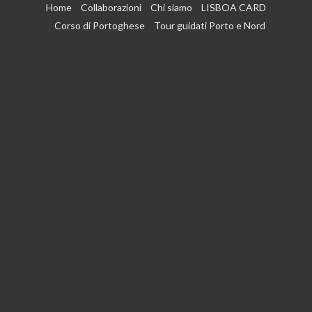
Vai
Home
Collaborazioni
Chi siamo
LISBOA CARD
al
Corso di Portoghese
Tour guidati Porto e Nord
contenuto