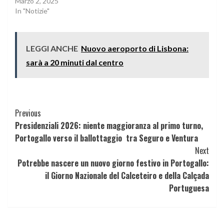
Marzo 2, 2025
In "Notizie"
LEGGI ANCHE
Nuovo aeroporto di Lisbona:
sarà a 20 minuti dal centro
Continue
Previous
Presidenziali 2026: niente maggioranza al primo turno,
Reading
Portogallo verso il ballottaggio tra Seguro e Ventura
Next
Potrebbe nascere un nuovo giorno festivo in Portogallo:
il Giorno Nazionale del Calceteiro e della Calçada
Portuguesa