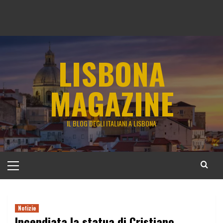
LISBONA
MAGAZINE
IL BLOG DEGLI ITALIANI A LISBONA
Menu
principale
Notizie
Incendiata la statua di Cristiano