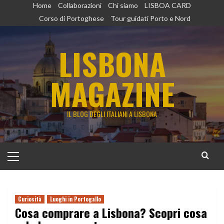
Vai
Home
Collaborazioni
Chi siamo
LISBOA CARD
al
Corso di Portoghese
Tour guidati Porto e Nord
contenuto
LISBONA
MAGAZINE
IL BLOG DEGLI ITALIANI A LISBONA
Menu
principale
Curiosità
Luoghi in Portogallo
Cosa comprare a Lisbona? Scopri cosa