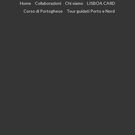
Vai
Home
Collaborazioni
Chi siamo
LISBOA CARD
al
Corso di Portoghese
Tour guidati Porto e Nord
contenuto