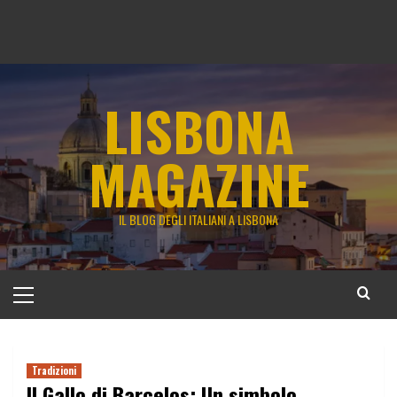
LISBONA
MAGAZINE
IL BLOG DEGLI ITALIANI A LISBONA
Menu
principale
Tradizioni
Il Gallo di Barcelos: Un simbolo