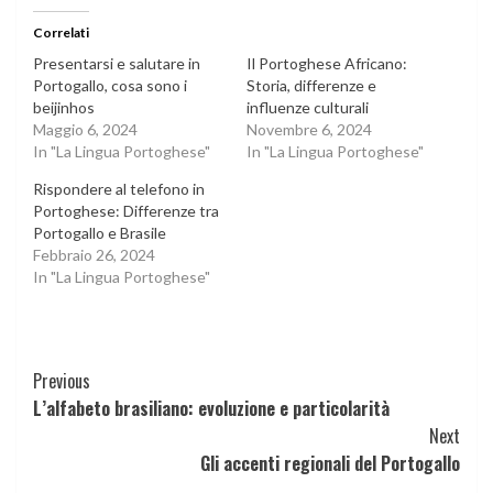
Correlati
Presentarsi e salutare in
Il Portoghese Africano:
Portogallo, cosa sono i
Storia, differenze e
beijinhos
influenze culturali
Maggio 6, 2024
Novembre 6, 2024
In "La Lingua Portoghese"
In "La Lingua Portoghese"
Rispondere al telefono in
Portoghese: Differenze tra
Portogallo e Brasile
Febbraio 26, 2024
In "La Lingua Portoghese"
Continue
Previous
L’alfabeto brasiliano: evoluzione e particolarità
Reading
Next
Gli accenti regionali del Portogallo