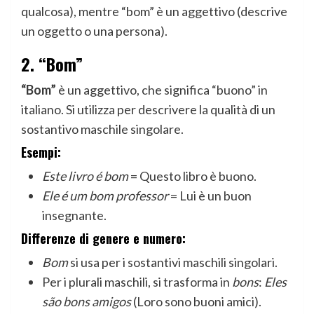
qualcosa), mentre “bom” è un aggettivo (descrive
un oggetto o una persona).
2.
“Bom”
“Bom”
è un aggettivo, che significa “buono” in
italiano. Si utilizza per descrivere la qualità di un
sostantivo maschile singolare.
Esempi:
Este livro é bom
= Questo libro è buono.
Ele é um bom professor
= Lui è un buon
insegnante.
Differenze di genere e numero:
Bom
si usa per i sostantivi maschili singolari.
Per i plurali maschili, si trasforma in
bons
:
Eles
são bons amigos
(Loro sono buoni amici).