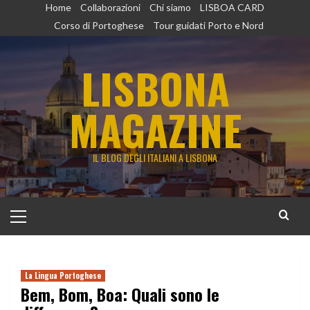
Vai
Home
Collaborazioni
Chi siamo
LISBOA CARD
al
Corso di Portoghese
Tour guidati Porto e Nord
contenuto
LISBONA
MAGAZINE
IL BLOG DEGLI ITALIANI A LISBONA
Menu
principale
La Lingua Portoghese
Bem, Bom, Boa: Quali sono le