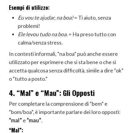
Esempi di utilizzo:
Eu vou te ajudar, na boa!
= Ti aiuto, senza
problemi!
Ele levou tudo na boa.
= Ha preso tutto con
calma/senza stress.
In contesti informali, “na boa” può anche essere
utilizzato per esprimere che si sta bene o che si
accetta qualcosa senza difficoltà, simile a dire “ok”
o “tutto a posto.”
4.
“Mal” e “Mau”: Gli Opposti
Per completare la comprensione di “bem” e
“bom/boa”, è importante parlare dei loro opposti:
“mal”
e
“mau”
.
“Mal”: