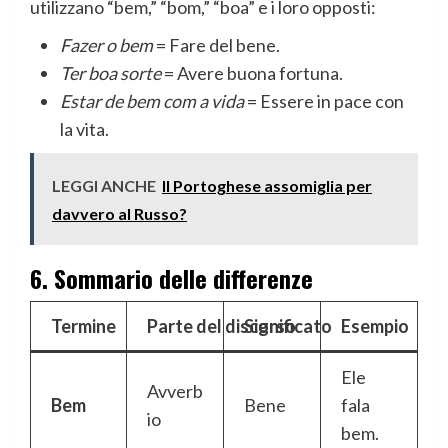
utilizzano “bem,” “bom,” “boa” e i loro opposti:
Fazer o bem
= Fare del bene.
Ter boa sorte
= Avere buona fortuna.
Estar de bem com a vida
= Essere in pace con
la vita.
LEGGI ANCHE
Il Portoghese assomiglia per
davvero al Russo?
6.
Sommario delle differenze
Termine
Parte del discorso
Significato
Esempio
Ele
Avverb
Bem
Bene
fala
io
bem.