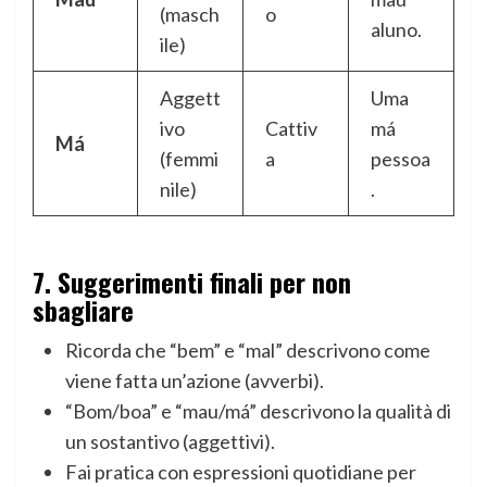
(masch
o
aluno.
ile)
Aggett
Uma
ivo
Cattiv
má
Má
(femmi
a
pessoa
nile)
.
7.
Suggerimenti finali per non
sbagliare
Ricorda che “bem” e “mal” descrivono come
viene fatta un’azione (avverbi).
“Bom/boa” e “mau/má” descrivono la qualità di
un sostantivo (aggettivi).
Fai pratica con espressioni quotidiane per