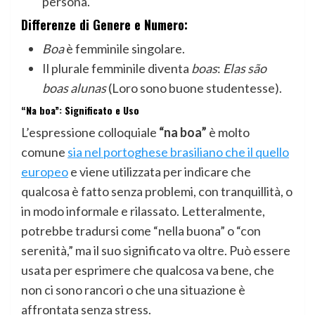
persona.
Differenze di Genere e Numero:
Boa
è femminile singolare.
Il plurale femminile diventa
boas
:
Elas são
boas alunas
(Loro sono buone studentesse).
“Na boa”: Significato e Uso
L’espressione colloquiale
“na boa”
è molto
comune
sia nel portoghese brasiliano che il quello
europeo
e viene utilizzata per indicare che
qualcosa è fatto senza problemi, con tranquillità, o
in modo informale e rilassato. Letteralmente,
potrebbe tradursi come “nella buona” o “con
serenità,” ma il suo significato va oltre. Può essere
usata per esprimere che qualcosa va bene, che
non ci sono rancori o che una situazione è
affrontata senza stress.