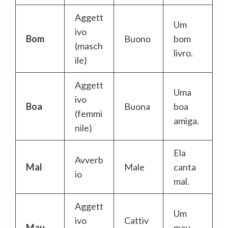
Aggett
Um
ivo
Bom
Buono
bom
(masch
livro.
ile)
Aggett
Uma
ivo
Boa
Buona
boa
(femmi
amiga.
nile)
Ela
Avverb
Mal
Male
canta
io
mal.
Aggett
Um
ivo
Cattiv
Mau
mau