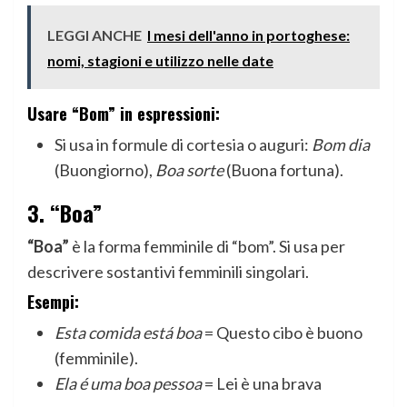
LEGGI ANCHE
I mesi dell'anno in portoghese:
nomi, stagioni e utilizzo nelle date
Usare “Bom” in espressioni:
Si usa in formule di cortesia o auguri:
Bom dia
(Buongiorno),
Boa sorte
(Buona fortuna).
3.
“Boa”
“Boa”
è la forma femminile di “bom”. Si usa per
descrivere sostantivi femminili singolari.
Esempi:
Esta comida está boa
= Questo cibo è buono
(femminile).
Ela é uma boa pessoa
= Lei è una brava