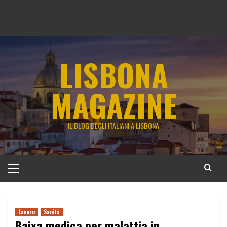
LISBONA
MAGAZINE
IL BLOG DEGLI ITALIANI A LISBONA
Menu
principale
Lavoro
Sanità
Baixa medica per malattia in