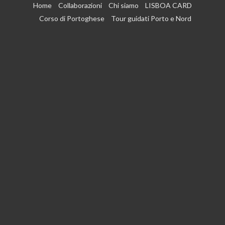
Vai
Home
Collaborazioni
Chi siamo
LISBOA CARD
al
Corso di Portoghese
Tour guidati Porto e Nord
contenuto