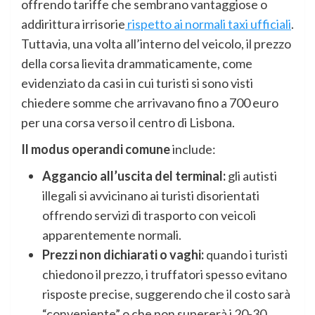
offrendo tariffe che sembrano vantaggiose o
addirittura irrisorie
rispetto ai normali taxi ufficiali
.
Tuttavia, una volta all’interno del veicolo, il prezzo
della corsa lievita drammaticamente, come
evidenziato da casi in cui turisti si sono visti
chiedere somme che arrivavano fino a 700 euro
per una corsa verso il centro di Lisbona.
Il modus operandi comune
include:
Aggancio all’uscita del terminal:
gli autisti
illegali si avvicinano ai turisti disorientati
offrendo servizi di trasporto con veicoli
apparentemente normali.
Prezzi non dichiarati o vaghi:
quando i turisti
chiedono il prezzo, i truffatori spesso evitano
risposte precise, suggerendo che il costo sarà
“conveniente” o che non supererà i 20-30