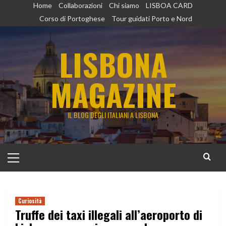
Vai
Home
Collaborazioni
Chi siamo
LISBOA CARD
al
Corso di Portoghese
Tour guidati Porto e Nord
contenuto
LISBONA
MAGAZINE
IL BLOG DEGLI ITALIANI A LISBONA
Menu
principale
Curiosità
Truffe dei taxi illegali all’aeroporto di