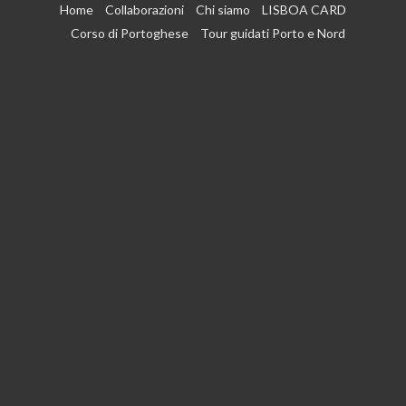
Vai
Home
Collaborazioni
Chi siamo
LISBOA CARD
al
Corso di Portoghese
Tour guidati Porto e Nord
contenuto