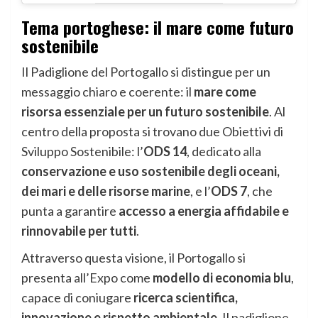
Tema portoghese: il mare come futuro
sostenibile
Il Padiglione del Portogallo si distingue per un
messaggio chiaro e coerente: il
mare come
risorsa essenziale per un futuro sostenibile
. Al
centro della proposta si trovano due Obiettivi di
Sviluppo Sostenibile: l’
ODS 14
, dedicato alla
conservazione e uso sostenibile degli oceani,
dei mari e delle risorse marine
, e l’
ODS 7
, che
punta a garantire
accesso a energia affidabile e
rinnovabile per tutti
.
Attraverso questa visione, il Portogallo si
presenta all’Expo come
modello di economia blu
,
capace di coniugare
ricerca scientifica,
innovazione e rispetto ambientale
. Il padiglione