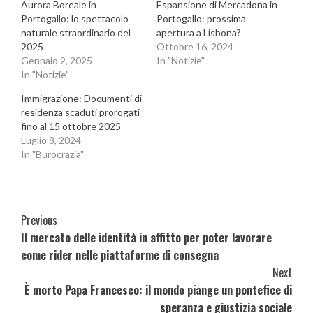
Aurora Boreale in
Espansione di Mercadona in
Portogallo: lo spettacolo
Portogallo: prossima
naturale straordinario del
apertura a Lisbona?
2025
Ottobre 16, 2024
Gennaio 2, 2025
In "Notizie"
In "Notizie"
Immigrazione: Documenti di
residenza scaduti prorogati
fino al 15 ottobre 2025
Luglio 8, 2024
In "Burocrazia"
Continue
Previous
Il mercato delle identità in affitto per poter lavorare
Reading
come rider nelle piattaforme di consegna
Next
È morto Papa Francesco: il mondo piange un pontefice di
speranza e giustizia sociale