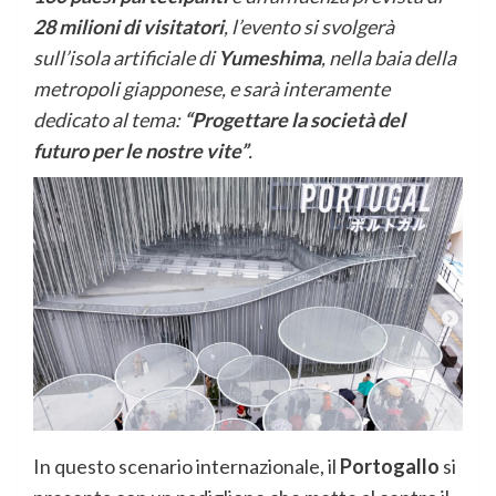
28 milioni di visitatori
, l’evento si svolgerà
sull’isola artificiale di
Yumeshima
, nella baia della
metropoli giapponese, e sarà interamente
dedicato al tema:
“Progettare la società del
futuro per le nostre vite”
.
In questo scenario internazionale, il
Portogallo
si