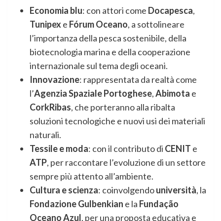
Economia blu
: con attori come
Docapesca
,
Tunipex
e
Fórum Oceano
, a sottolineare
l’importanza della pesca sostenibile, della
biotecnologia marina e della cooperazione
internazionale sul tema degli oceani.
Innovazione
: rappresentata da realtà come
l’
Agenzia Spaziale Portoghese
,
Abimota
e
CorkRibas
, che porteranno alla ribalta
soluzioni tecnologiche e nuovi usi dei materiali
naturali.
Tessile e moda
: con il contributo di
CENIT
e
ATP
, per raccontare l’evoluzione di un settore
sempre più attento all’ambiente.
Cultura e scienza
: coinvolgendo
università
, la
Fondazione Gulbenkian
e la
Fundação
Oceano Azul
, per una proposta educativa e