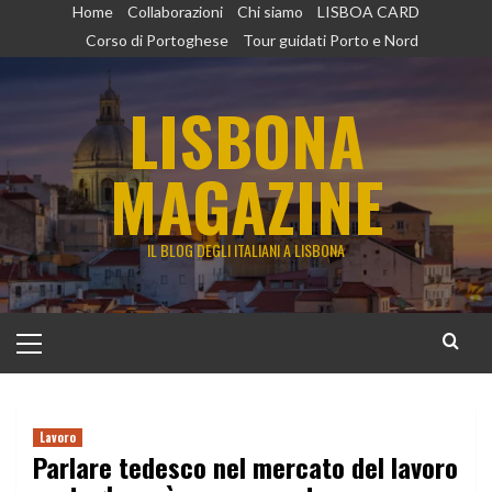
Vai
Home
Collaborazioni
Chi siamo
LISBOA CARD
al
Corso di Portoghese
Tour guidati Porto e Nord
contenuto
LISBONA
MAGAZINE
IL BLOG DEGLI ITALIANI A LISBONA
Menu
principale
Lavoro
Parlare tedesco nel mercato del lavoro