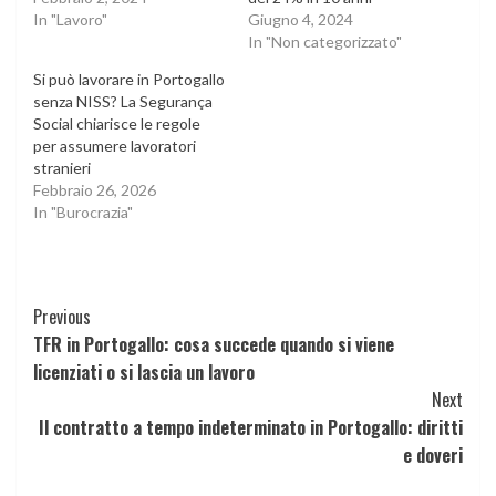
In "Lavoro"
Giugno 4, 2024
In "Non categorizzato"
Si può lavorare in Portogallo
senza NISS? La Segurança
Social chiarisce le regole
per assumere lavoratori
stranieri
Febbraio 26, 2026
In "Burocrazia"
Continue
Previous
TFR in Portogallo: cosa succede quando si viene
Reading
licenziati o si lascia un lavoro
Next
Il contratto a tempo indeterminato in Portogallo: diritti
e doveri