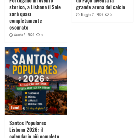
Portogallo un evento
do Paço diventa la
storico, a Lisbona il Sole
grande arena del calcio
sarà quasi
Maggio 21, 2026
0
completamente
oscurato
Agosto 6, 2026
0
Eventi
Santos Populares
Lisbona 2026: il
calendario più completo