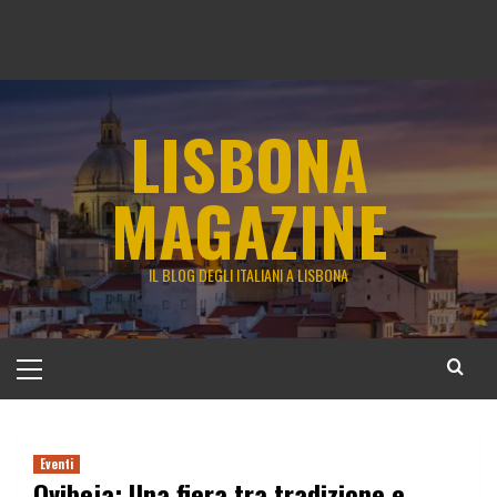
LISBONA
MAGAZINE
IL BLOG DEGLI ITALIANI A LISBONA
Menu
principale
Eventi
Ovibeja: Una fiera tra tradizione e