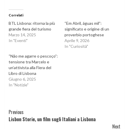
Correlati
BTL Lisbona: ritorna la più
“Em Abril, águas mil”:
grande fiera del turismo
significato e origine di un
Marzo 14, 2025
proverbio portoghese
In "Eventi"
Aprile 9, 2026
In "Curiosità"
“Não me agarre o pescoço”:
tensione tra Marcelo e
un’attivista alla Fiera del
Libro di Lisbona
Giugno 6, 2025
In "Notizie"
Continue
Previous
Lisbon Storie, un film sugli Italiani a Lisbona
Reading
Next