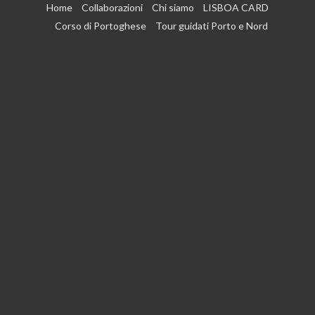
Vai
Home
Collaborazioni
Chi siamo
LISBOA CARD
al
Corso di Portoghese
Tour guidati Porto e Nord
contenuto