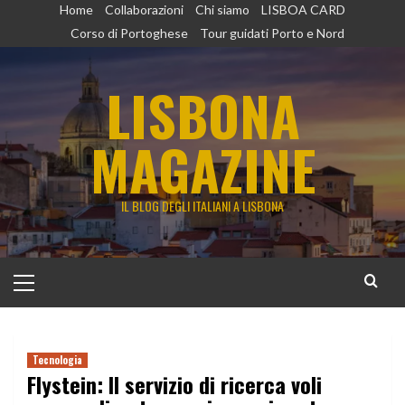
Vai
Home
Collaborazioni
Chi siamo
LISBOA CARD
al
Corso di Portoghese
Tour guidati Porto e Nord
contenuto
LISBONA
MAGAZINE
IL BLOG DEGLI ITALIANI A LISBONA
Menu
principale
Tecnologia
Flystein: Il servizio di ricerca voli