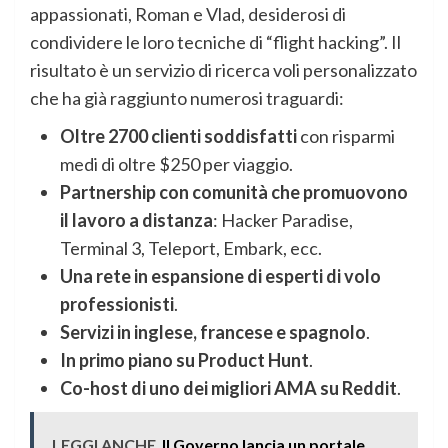
appassionati, Roman e Vlad, desiderosi di
condividere le loro tecniche di “flight hacking”. Il
risultato è un servizio di ricerca voli personalizzato
che ha già raggiunto numerosi traguardi:
Oltre 2700 clienti soddisfatti
con risparmi
medi di oltre $250 per viaggio.
Partnership con comunità che promuovono
il lavoro a distanza
: Hacker Paradise,
Terminal 3, Teleport, Embark, ecc.
Una rete in espansione di esperti di volo
professionisti
.
Servizi in inglese, francese e spagnolo
.
In primo piano su Product Hunt
.
Co-host di uno dei migliori AMA su Reddit
.
LEGGI ANCHE
Il Governo lancia un portale