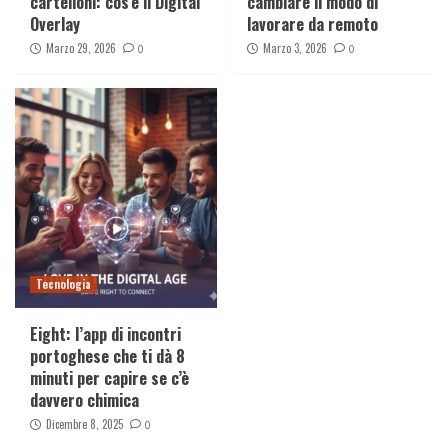
cartelloni: cos’è il Digital
cambiare il modo di
Overlay
lavorare da remoto
Marzo 29, 2026
Marzo 3, 2026
0
0
Tecnologia
Eight: l’app di incontri
portoghese che ti dà 8
minuti per capire se c’è
davvero chimica
Dicembre 8, 2025
0