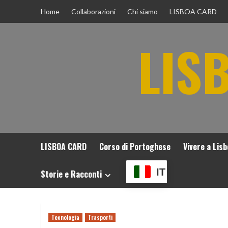
Vai
Home
Collaborazioni
Chi siamo
LISBOA CARD
al
contenuto
LIS
LISBOA CARD
Corso di Portoghese
Vivere a Lis
IT
Storie e Racconti
Tecnologia
Trasporti