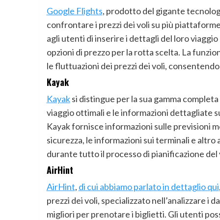
Google Flights
, prodotto del gigante tecnolog
confrontare i prezzi dei voli su più piattaform
agli utenti di inserire i dettagli del loro viagg
opzioni di prezzo per la rotta scelta. La funzion
le fluttuazioni dei prezzi dei voli, consentendo
Kayak
Kayak
si distingue per la sua gamma completa d
viaggio ottimali e le informazioni dettagliate s
Kayak fornisce informazioni sulle previsioni met
sicurezza, le informazioni sui terminali e altr
durante tutto il processo di pianificazione del 
AirHint
AirHint
,
di cui abbiamo parlato in dettaglio qui
prezzi dei voli, specializzato nell’analizzare i 
migliori per prenotare i biglietti. Gli utenti po