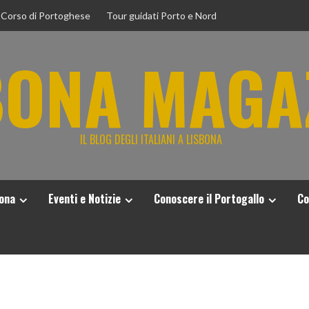
Corso di Portoghese
Tour guidati Porto e Nord
BONA MAGA
IL BLOG DEGLI ITALIANI A LISBONA
bona
Eventi e Notizie
Conoscere il Portogallo
Co