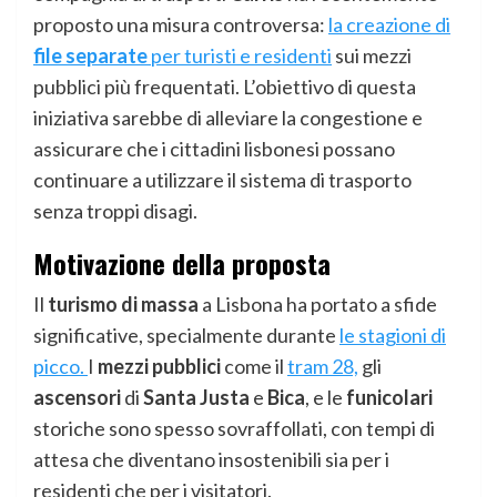
proposto una misura controversa:
la creazione di
file separate
per turisti e residenti
sui mezzi
pubblici più frequentati. L’obiettivo di questa
iniziativa sarebbe di alleviare la congestione e
assicurare che i cittadini lisbonesi possano
continuare a utilizzare il sistema di trasporto
senza troppi disagi.
Motivazione della proposta
Il
turismo di massa
a Lisbona ha portato a sfide
significative, specialmente durante
le stagioni di
picco.
I
mezzi pubblici
come il
tram 28,
gli
ascensori
di
Santa Justa
e
Bica
, e le
funicolari
storiche sono spesso sovraffollati, con tempi di
attesa che diventano insostenibili sia per i
residenti che per i visitatori.