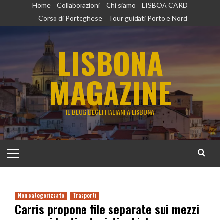
Vai
Home
Collaborazioni
Chi siamo
LISBOA CARD
al
Corso di Portoghese
Tour guidati Porto e Nord
contenuto
LISBONA
MAGAZINE
IL BLOG DEGLI ITALIANI A LISBONA
Menu
principale
Non categorizzato
Trasporti
Carris propone file separate sui mezzi